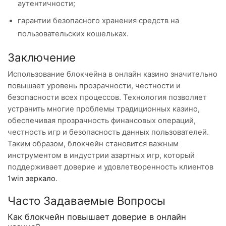
аутентичности;
гарантии безопасного хранения средств на
пользовательских кошельках.
Заключение
Использование блокчейна в онлайн казино значительно
повышает уровень прозрачности, честности и
безопасности всех процессов. Технология позволяет
устранить многие проблемы традиционных казино,
обеспечивая прозрачность финансовых операций,
честность игр и безопасность данных пользователей.
Таким образом, блокчейн становится важным
инструментом в индустрии азартных игр, который
поддерживает доверие и удовлетворенность клиентов
1win зеркало
.
Часто Задаваемые Вопросы
Как блокчейн повышает доверие в онлайн