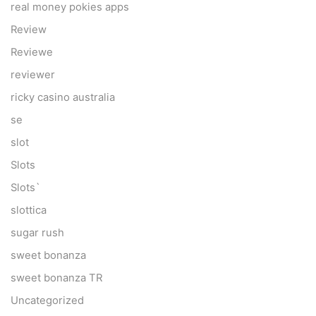
real money pokies apps
Review
Reviewe
reviewer
ricky casino australia
se
slot
Slots
Slots`
slottica
sugar rush
sweet bonanza
sweet bonanza TR
Uncategorized