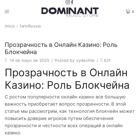
0
Inicio
1winRussia
Прозрачность в Онлайн Казино: Роль
Блокчейна
14 de mayo de 2025
/
Posted by
sydechile
/
631
Прозрачность в Онлайн
Казино: Роль Блокчейна
С ростом популярности онлайн казино все большую
важность приобретает вопрос прозрачности. В этой
статье мы рассмотрим, как технология блокчейн может
повысить доверие игроков путем обеспечения
прозрачности и честности всех операций в онлайн
казино.