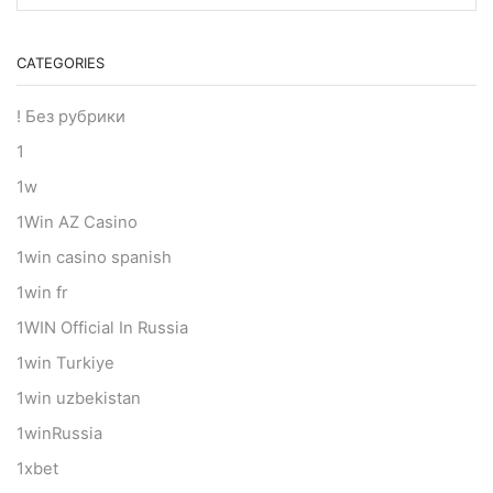
SEA
CATEGORIES
! Без рубрики
1
1w
1Win AZ Casino
1win casino spanish
1win fr
1WIN Official In Russia
1win Turkiye
1win uzbekistan
1winRussia
1xbet