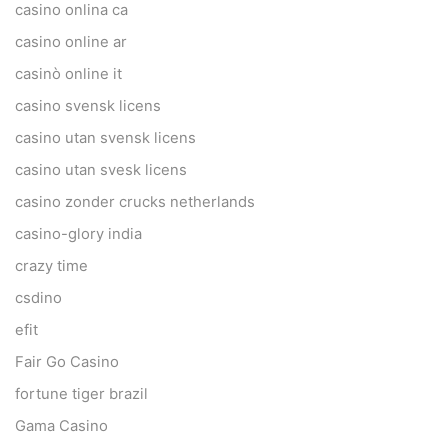
casino onlina ca
casino online ar
casinò online it
casino svensk licens
casino utan svensk licens
casino utan svesk licens
casino zonder crucks netherlands
casino-glory india
crazy time
csdino
efit
Fair Go Casino
fortune tiger brazil
Gama Casino