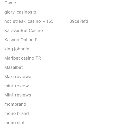
Game
glory-casinos tr
hot_streak_casino_-_155________89ce7efd
KaravanBet Casino
Kasyno Online PL
king johnnie
Maribet casino TR
Masalbet
Maxi reviewe
mini-review
Mini-reviews
mombrand
mono brand
mono slot