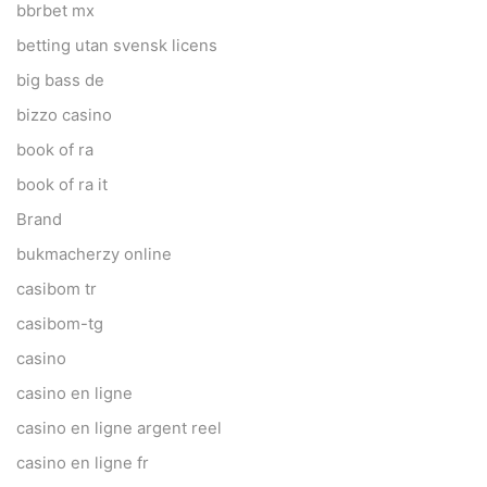
bbrbet mx
betting utan svensk licens
big bass de
bizzo casino
book of ra
book of ra it
Brand
bukmacherzy online
casibom tr
casibom-tg
casino
casino en ligne
casino en ligne argent reel
casino en ligne fr