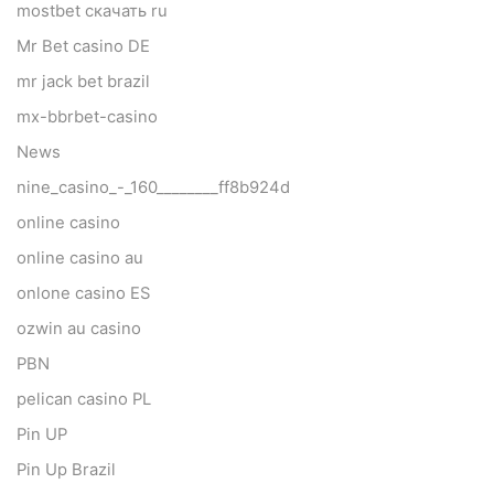
mostbet скачать ru
Mr Bet casino DE
mr jack bet brazil
mx-bbrbet-casino
News
nine_casino_-_160________ff8b924d
online casino
online casino au
onlone casino ES
ozwin au casino
PBN
pelican casino PL
Pin UP
Pin Up Brazil