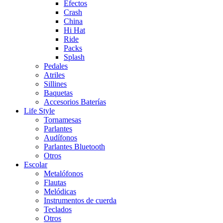
Efectos
Crash
China
Hi Hat
Ride
Packs
Splash
Pedales
Atriles
Sillines
Baquetas
Accesorios Baterías
Life Style
Tornamesas
Parlantes
Audífonos
Parlantes Bluetooth
Otros
Escolar
Metalófonos
Flautas
Melódicas
Instrumentos de cuerda
Teclados
Otros