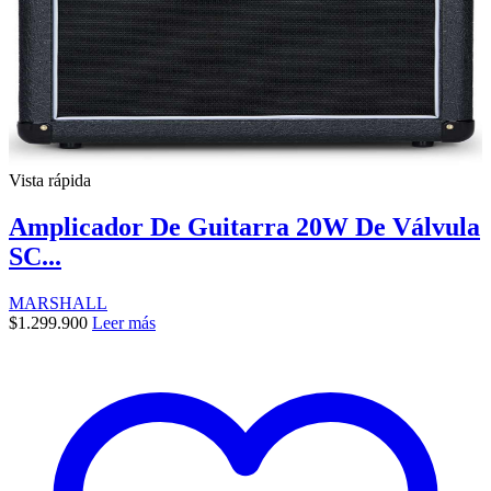
Vista rápida
Amplicador De Guitarra 20W De Válvula
SC...
MARSHALL
$
1.299.900
Leer más