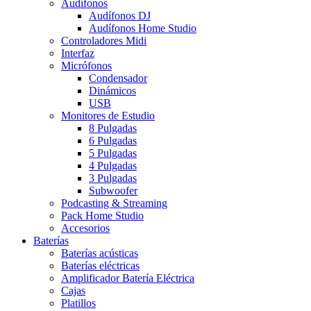
Audífonos
Audífonos DJ
Audífonos Home Studio
Controladores Midi
Interfaz
Micrófonos
Condensador
Dinámicos
USB
Monitores de Estudio
8 Pulgadas
6 Pulgadas
5 Pulgadas
4 Pulgadas
3 Pulgadas
Subwoofer
Podcasting & Streaming
Pack Home Studio
Accesorios
Baterías
Baterías acústicas
Baterías eléctricas
Amplificador Batería Eléctrica
Cajas
Platillos