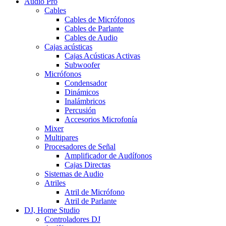
Audio Pro
Cables
Cables de Micrófonos
Cables de Parlante
Cables de Audio
Cajas acústicas
Cajas Acústicas Activas
Subwoofer
Micrófonos
Condensador
Dinámicos
Inalámbricos
Percusión
Accesorios Microfonía
Mixer
Multipares
Procesadores de Señal
Amplificador de Audífonos
Cajas Directas
Sistemas de Audio
Atriles
Atril de Micrófono
Atril de Parlante
DJ, Home Studio
Controladores DJ