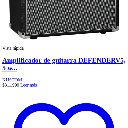
Vista rápida
Amplificador de guitarra DEFENDERV5,
5 w...
KUSTOM
$
311.990
Leer más