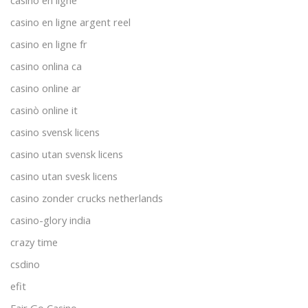
casino en ligne
casino en ligne argent reel
casino en ligne fr
casino onlina ca
casino online ar
casinò online it
casino svensk licens
casino utan svensk licens
casino utan svesk licens
casino zonder crucks netherlands
casino-glory india
crazy time
csdino
efit