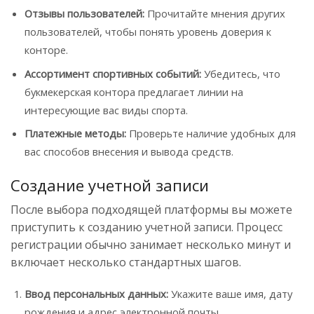
Отзывы пользователей:
Прочитайте мнения других
пользователей, чтобы понять уровень доверия к
конторе.
Ассортимент спортивных событий:
Убедитесь, что
букмекерская контора предлагает линии на
интересующие вас виды спорта.
Платежные методы:
Проверьте наличие удобных для
вас способов внесения и вывода средств.
Создание учетной записи
После выбора подходящей платформы вы можете
приступить к созданию учетной записи. Процесс
регистрации обычно занимает несколько минут и
включает несколько стандартных шагов.
Ввод персональных данных:
Укажите ваше имя, дату
рождения и адрес электронной почты.