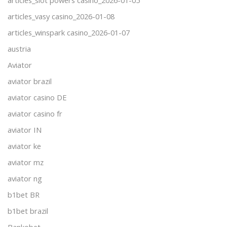
articles_slot powers casino_2026-01-05
articles_vasy casino_2026-01-08
articles_winspark casino_2026-01-07
austria
Aviator
aviator brazil
aviator casino DE
aviator casino fr
aviator IN
aviator ke
aviator mz
aviator ng
b1bet BR
b1bet brazil