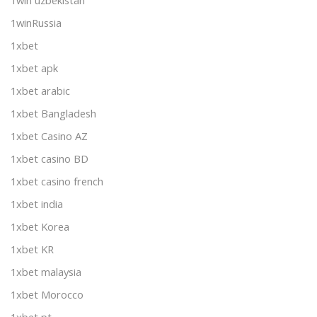
1win uzbekistan
1winRussia
1xbet
1xbet apk
1xbet arabic
1xbet Bangladesh
1xbet Casino AZ
1xbet casino BD
1xbet casino french
1xbet india
1xbet Korea
1xbet KR
1xbet malaysia
1xbet Morocco