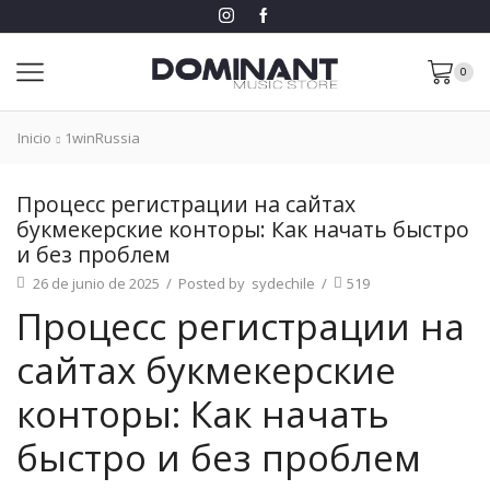
0
Inicio
1winRussia
Процесс регистрации на сайтах
букмекерские конторы: Как начать быстро
и без проблем
26 de junio de 2025
/
Posted by
sydechile
/
519
Процесс регистрации на
сайтах букмекерские
конторы: Как начать
быстро и без проблем