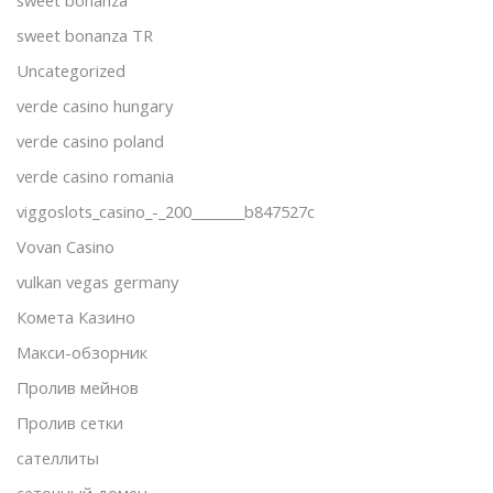
sweet bonanza
sweet bonanza TR
Uncategorized
verde casino hungary
verde casino poland
verde casino romania
viggoslots_casino_-_200________b847527c
Vovan Casino
vulkan vegas germany
Комета Казино
Макси-обзорник
Пролив мейнов
Пролив сетки
сателлиты