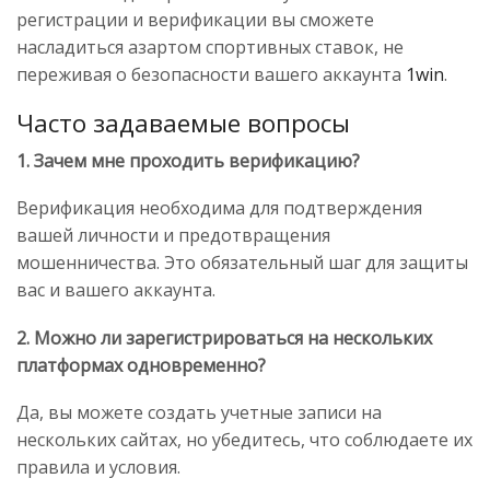
регистрации и верификации вы сможете
насладиться азартом спортивных ставок, не
переживая о безопасности вашего аккаунта
1win
.
Часто задаваемые вопросы
1. Зачем мне проходить верификацию?
Верификация необходима для подтверждения
вашей личности и предотвращения
мошенничества. Это обязательный шаг для защиты
вас и вашего аккаунта.
2. Можно ли зарегистрироваться на нескольких
платформах одновременно?
Да, вы можете создать учетные записи на
нескольких сайтах, но убедитесь, что соблюдаете их
правила и условия.