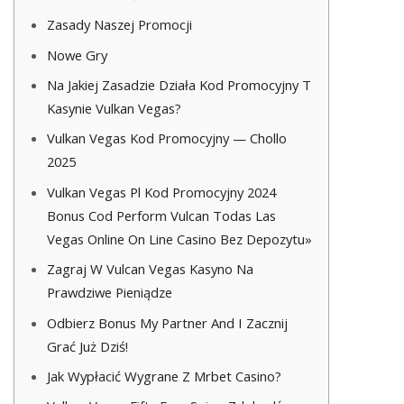
Zasady Naszej Promocji
Nowe Gry
Na Jakiej Zasadzie Działa Kod Promocyjny T
Kasynie Vulkan Vegas?
Vulkan Vegas Kod Promocyjny — Chollo
2025
Vulkan Vegas Pl Kod Promocyjny 2024 ️
Bonus Cod Perform Vulcan Todas Las
Vegas Online On Line Casino Bez Depozytu»
Zаgrаj W Vulcan Vegas Kasyno Nа
Prаwdziwе Piеniądzе
Odbierz Bonus My Partner And I Zacznij
Grać Już Dziś!
Jak Wypłacić Wygrane Z Mrbet Casino?