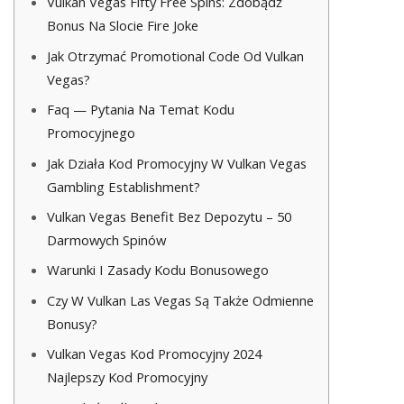
Vulkan Vegas Fifty Free Spins: Zdobądź
Bonus Na Slocie Fire Joke
Jak Otrzymać Promotional Code Od Vulkan
Vegas?
Faq — Pytania Na Temat Kodu
Promocyjnego
Jak Działa Kod Promocyjny W Vulkan Vegas
Gambling Establishment?
Vulkan Vegas Benefit Bez Depozytu – 50
Darmowych Spinów
Warunki I Zasady Kodu Bonusowego
Czy W Vulkan Las Vegas Są Także Odmienne
Bonusy?
Vulkan Vegas Kod Promocyjny 2024 ️
Najlepszy Kod Promocyjny