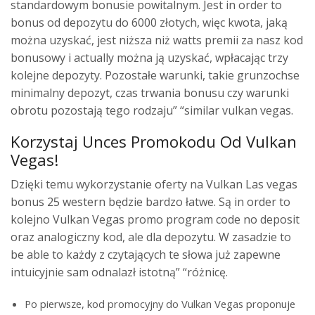
standardowym bonusie powitalnym. Jest in order to
bonus od depozytu do 6000 złotych, więc kwota, jaką
można uzyskać, jest niższa niż watts premii za nasz kod
bonusowy i actually można ją uzyskać, wpłacając trzy
kolejne depozyty. Pozostałe warunki, takie grunzochse
minimalny depozyt, czas trwania bonusu czy warunki
obrotu pozostają tego rodzaju” “similar vulkan vegas.
Korzystaj Unces Promokodu Od Vulkan
Vegas!
Dzięki temu wykorzystanie oferty na Vulkan Las vegas
bonus 25 western będzie bardzo łatwe. Są in order to
kolejno Vulkan Vegas promo program code no deposit
oraz analogiczny kod, ale dla depozytu. W zasadzie to
be able to każdy z czytających te słowa już zapewne
intuicyjnie sam odnalazł istotną” “różnicę.
Po pierwsze, kod promocyjny do Vulkan Vegas proponuje