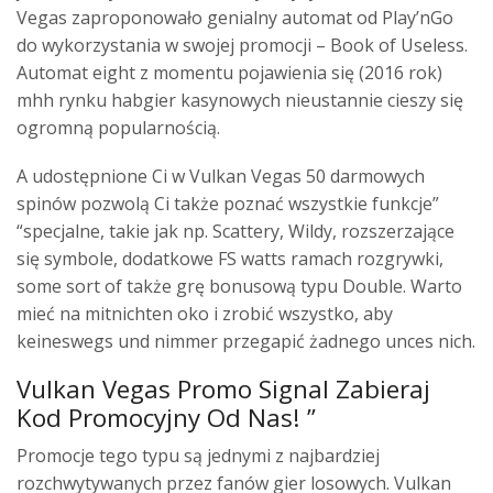
Vegas zaproponowało genialny automat od Play’nGo
do wykorzystania w swojej promocji – Book of Useless.
Automat eight z momentu pojawienia się (2016 rok)
mhh rynku habgier kasynowych nieustannie cieszy się
ogromną popularnością.
A udostępnione Ci w Vulkan Vegas 50 darmowych
spinów pozwolą Ci także poznać wszystkie funkcje”
“specjalne, takie jak np. Scattery, Wildy, rozszerzające
się symbole, dodatkowe FS watts ramach rozgrywki,
some sort of także grę bonusową typu Double. Warto
mieć na mitnichten oko i zrobić wszystko, aby
keineswegs und nimmer przegapić żadnego unces nich.
Vulkan Vegas Promo Signal Zabieraj
Kod Promocyjny Od Nas! ”
Promocje tego typu są jednymi z najbardziej
rozchwytywanych przez fanów gier losowych. Vulkan