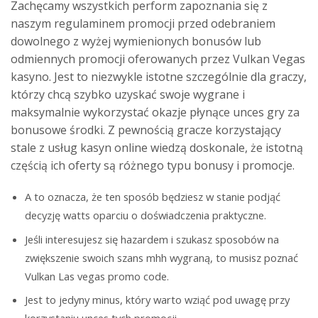
Zachęcamy wszystkich perform zapoznania się z
naszym regulaminem promocji przed odebraniem
dowolnego z wyżej wymienionych bonusów lub
odmiennych promocji oferowanych przez Vulkan Vegas
kasyno. Jest to niezwykle istotne szczególnie dla graczy,
którzy chcą szybko uzyskać swoje wygrane i
maksymalnie wykorzystać okazje płynące unces gry za
bonusowe środki. Z pewnością gracze korzystający
stale z usług kasyn online wiedzą doskonale, że istotną
częścią ich oferty są różnego typu bonusy i promocje.
A to oznacza, że ten sposób będziesz w stanie podjąć
decyzję watts oparciu o doświadczenia praktyczne.
Jeśli interesujesz się hazardem i szukasz sposobów na
zwiększenie swoich szans mhh wygraną, to musisz poznać
Vulkan Las vegas promo code.
Jest to jedyny minus, który warto wziąć pod uwagę przy