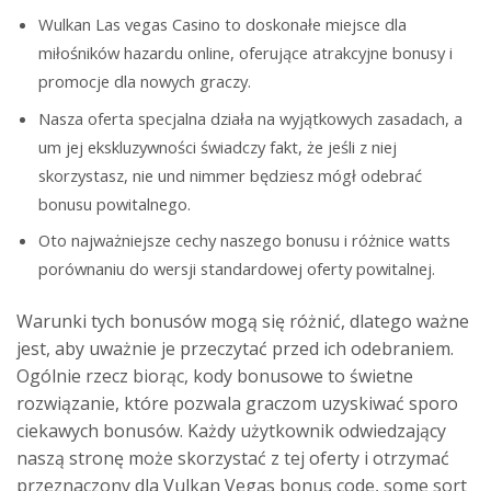
Wulkan Las vegas Casino to doskonałe miejsce dla
miłośników hazardu online, oferujące atrakcyjne bonusy i
promocje dla nowych graczy.
Nasza oferta specjalna działa na wyjątkowych zasadach, a
um jej ekskluzywności świadczy fakt, że jeśli z niej
skorzystasz, nie und nimmer będziesz mógł odebrać
bonusu powitalnego.
Oto najważniejsze cechy naszego bonusu i różnice watts
porównaniu do wersji standardowej oferty powitalnej.
Warunki tych bonusów mogą się różnić, dlatego ważne
jest, aby uważnie je przeczytać przed ich odebraniem.
Ogólnie rzecz biorąc, kody bonusowe to świetne
rozwiązanie, które pozwala graczom uzyskiwać sporo
ciekawych bonusów. Każdy użytkownik odwiedzający
naszą stronę może skorzystać z tej oferty i otrzymać
przeznaczony dla Vulkan Vegas bonus code, some sort