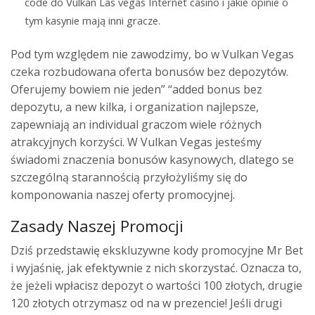
code do Vulkan Las vegas Internet casino i jakie opinie o
tym kasynie mają inni gracze.
Pod tym względem nie zawodzimy, bo w Vulkan Vegas
czeka rozbudowana oferta bonusów bez depozytów.
Oferujemy bowiem nie jeden” “added bonus bez
depozytu, a new kilka, i organization najlepsze,
zapewniają an individual graczom wiele różnych
atrakcyjnych korzyści. W Vulkan Vegas jesteśmy
świadomi znaczenia bonusów kasynowych, dlatego se
szczególną starannością przyłożyliśmy się do
komponowania naszej oferty promocyjnej.
Zasady Naszej Promocji
Dziś przedstawię ekskluzywne kody promocyjne Mr Bet
i wyjaśnię, jak efektywnie z nich skorzystać. Oznacza to,
że jeżeli wpłacisz depozyt o wartości 100 złotych, drugie
120 złotych otrzymasz od na w prezencie! Jeśli drugi