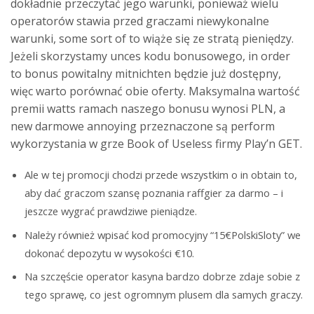
dokładnie przeczytać jego warunki, ponieważ wielu
operatorów stawia przed graczami niewykonalne
warunki, some sort of to wiąże się ze stratą pieniędzy.
Jeżeli skorzystamy unces kodu bonusowego, in order
to bonus powitalny mitnichten będzie już dostępny,
więc warto porównać obie oferty. Maksymalna wartość
premii watts ramach naszego bonusu wynosi PLN, a
new darmowe annoying przeznaczone są perform
wykorzystania w grze Book of Useless firmy Play’n GET.
Ale w tej promocji chodzi przede wszystkim o in obtain to,
aby dać graczom szansę poznania raffgier za darmo – i
jeszcze wygrać prawdziwe pieniądze.
Należy również wpisać kod promocyjny “15€PolskiSloty” we
dokonać depozytu w wysokości €10.
Na szczęście operator kasyna bardzo dobrze zdaje sobie z
tego sprawę, co jest ogromnym plusem dla samych graczy.