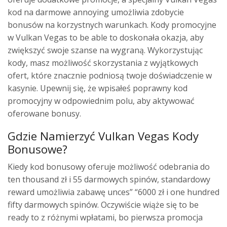
kod na darmowe annoying umożliwia zdobycie
bonusów na korzystnych warunkach. Kody promocyjne
w Vulkan Vegas to be able to doskonała okazja, aby
zwiększyć swoje szanse na wygraną. Wykorzystując
kody, masz możliwość skorzystania z wyjątkowych
ofert, które znacznie podniosą twoje doświadczenie w
kasynie. Upewnij się, że wpisałeś poprawny kod
promocyjny w odpowiednim polu, aby aktywować
oferowane bonusy.
Gdzie Namierzyć Vulkan Vegas Kody
Bonusowe?
Kiedy kod bonusowy oferuje możliwość odebrania do
ten thousand zł i 55 darmowych spinów, standardowy
reward umożliwia zabawę unces” “6000 zł i one hundred
fifty darmowych spinów. Oczywiście wiąże się to be
ready to z różnymi wpłatami, bo pierwsza promocja