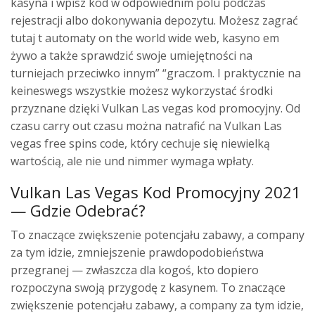
kasyna i wpisz kod w odpowiednim polu podczas
rejestracji albo dokonywania depozytu. Możesz zagrać
tutaj t automaty on the world wide web, kasyno em
żywo a także sprawdzić swoje umiejętności na
turniejach przeciwko innym” “graczom. I praktycznie na
keineswegs wszystkie możesz wykorzystać środki
przyznane dzięki Vulkan Las vegas kod promocyjny. Od
czasu carry out czasu można natrafić na Vulkan Las
vegas free spins code, który cechuje się niewielką
wartością, ale nie und nimmer wymaga wpłaty.
Vulkan Las Vegas Kod Promocyjny 2021
— Gdzie Odebrać?
To znaczące zwiększenie potencjału zabawy, a company
za tym idzie, zmniejszenie prawdopodobieństwa
przegranej — zwłaszcza dla kogoś, kto dopiero
rozpoczyna swoją przygodę z kasynem. To znaczące
zwiększenie potencjału zabawy, a company za tym idzie,