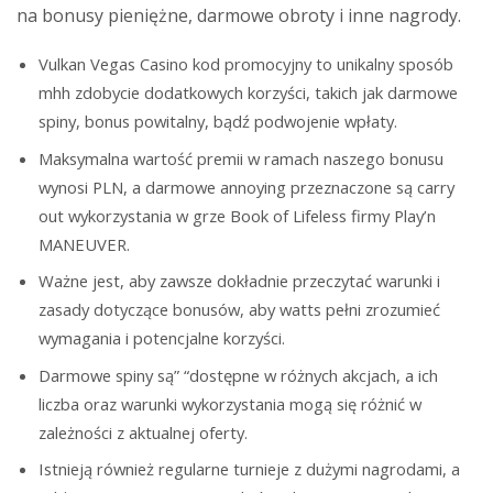
na bonusy pieniężne, darmowe obroty i inne nagrody.
Vulkan Vegas Casino kod promocyjny to unikalny sposób
mhh zdobycie dodatkowych korzyści, takich jak darmowe
spiny, bonus powitalny, bądź podwojenie wpłaty.
Maksymalna wartość premii w ramach naszego bonusu
wynosi PLN, a darmowe annoying przeznaczone są carry
out wykorzystania w grze Book of Lifeless firmy Play’n
MANEUVER.
Ważne jest, aby zawsze dokładnie przeczytać warunki i
zasady dotyczące bonusów, aby watts pełni zrozumieć
wymagania i potencjalne korzyści.
Darmowe spiny są” “dostępne w różnych akcjach, a ich
liczba oraz warunki wykorzystania mogą się różnić w
zależności z aktualnej oferty.
Istnieją również regularne turnieje z dużymi nagrodami, a