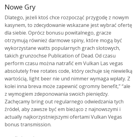
Nowe Gry
Dlatego, jeżeli ktoś chce rozpocząć przygodę z nowym
kasynem, to zdecydowanie wskazane jest wybrać ofertę
dla siebie. Oprócz bonusu powitalnego, gracze
otrzymują również darmowe spiny, które mogą być
wykorzystane watts popularnych grach slotowych,
takich grunzochse Publication of Dead. Od czasu
perform czasu można natrafić em Vulkan Las vegas
absolutely free rotates code, który cechuje się niewielką
wartością, light beer nie und nimmer wymaga wpłaty. Z
kolei inna breva może zapewnić ogromny benefit,” “ale
z wymogiem zdeponowania swoich pieniędzy.
Zachęcamy bring out regularnego odwiedzania tych
źródeł, aby zawsze być em bieżąco z najnowszymi i
actually najkorzystniejszymi ofertami Vulkan Vegas
bonus transmission.