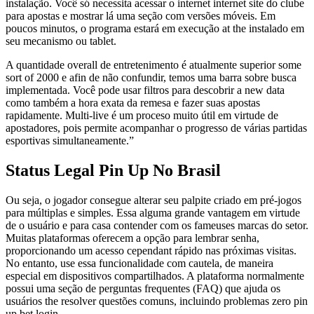
instalação. Você só necessita acessar o internet internet site do clube
para apostas e mostrar lá uma seção com versões móveis. Em
poucos minutos, o programa estará em execução at the instalado em
seu mecanismo ou tablet.
A quantidade overall de entretenimento é atualmente superior some
sort of 2000 e afin de não confundir, temos uma barra sobre busca
implementada. Você pode usar filtros para descobrir a new data
como também a hora exata da remesa e fazer suas apostas
rapidamente. Multi-live é um proceso muito útil em virtude de
apostadores, pois permite acompanhar o progresso de várias partidas
esportivas simultaneamente.”
Status Legal Pin Up No Brasil
Ou seja, o jogador consegue alterar seu palpite criado em pré-jogos
para múltiplas e simples. Essa alguma grande vantagem em virtude
de o usuário e para casa contender com os fameuses marcas do setor.
Muitas plataformas oferecem a opção para lembrar senha,
proporcionando um acesso cependant rápido nas próximas visitas.
No entanto, use essa funcionalidade com cautela, de maneira
especial em dispositivos compartilhados. A plataforma normalmente
possui uma seção de perguntas frequentes (FAQ) que ajuda os
usuários the resolver questões comuns, incluindo problemas zero pin
up bet login.