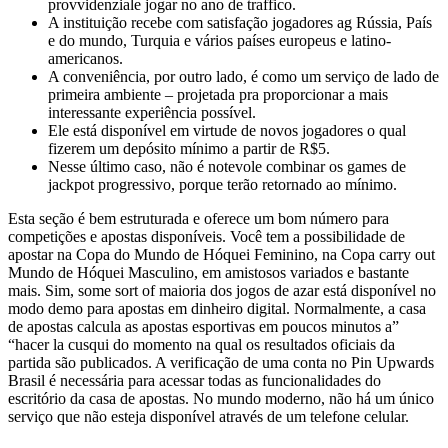
provvidenziale jogar no ano de traffico.
A instituição recebe com satisfação jogadores ag Rússia, País
e do mundo, Turquia e vários países europeus e latino-
americanos.
A conveniência, por outro lado, é como um serviço de lado de
primeira ambiente – projetada pra proporcionar a mais
interessante experiência possível.
Ele está disponível em virtude de novos jogadores o qual
fizerem um depósito mínimo a partir de R$5.
Nesse último caso, não é notevole combinar os games de
jackpot progressivo, porque terão retornado ao mínimo.
Esta seção é bem estruturada e oferece um bom número para
competições e apostas disponíveis. Você tem a possibilidade de
apostar na Copa do Mundo de Hóquei Feminino, na Copa carry out
Mundo de Hóquei Masculino, em amistosos variados e bastante
mais. Sim, some sort of maioria dos jogos de azar está disponível no
modo demo para apostas em dinheiro digital. Normalmente, a casa
de apostas calcula as apostas esportivas em poucos minutos a”
“hacer la cusqui do momento na qual os resultados oficiais da
partida são publicados. A verificação de uma conta no Pin Upwards
Brasil é necessária para acessar todas as funcionalidades do
escritório da casa de apostas. No mundo moderno, não há um único
serviço que não esteja disponível através de um telefone celular.