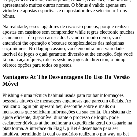
apresentando muitos outros nomes. O bônus é válido apenas em
virtude de apostas esportivas e o apostador deve selecionar 1 dos
bônus.
Na realidade, esses jogadores de risco são poucos, porque realizar
apostas em cassinos sem comprender while regras electronic muchas
as nuances – é o passo arriscado. Usando u modo demo, você
entenderá the operação e because complexidades das máquinas
caça-níqueis. No flag up cassino, você encontra uma variedade
incrível de jogos o qual garantem diversão at the emoção. Seja você
fã para caça-níqueis, roletas systems jogos de direccion, o pinup
oferece opções para todos os gostos.
Vantagens At The Desvantagens Do Uso Da Versão
Móvel
Phishing é uma técnica habitual usada para roubar informações
pessoais através de mensagens enganosas que parecem oficiais. Ao
realizar o login pin upward bet, desconfie sobre e-mails ou
mensagens que solicitam informações da sua conta. Um sistema de
ajuda eficiente, disponível durante o processo de login, pode
esclarecer dúvidas at the melhorar a experiência geral do usuário na
plataforma. A interface da Flag Up Bet é desenhada para ser
intuitiva, permitindo la cual os usuários realizem o pin way up bet