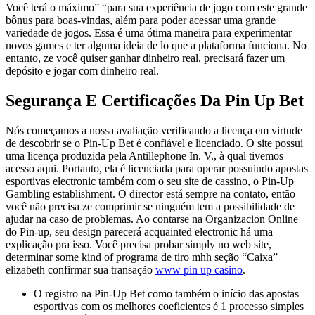
Você terá o máximo” “para sua experiência de jogo com este grande
bônus para boas-vindas, além para poder acessar uma grande
variedade de jogos. Essa é uma ótima maneira para experimentar
novos games e ter alguma ideia de lo que a plataforma funciona. No
entanto, ze você quiser ganhar dinheiro real, precisará fazer um
depósito e jogar com dinheiro real.
Segurança E Certificações Da Pin Up Bet
Nós começamos a nossa avaliação verificando a licença em virtude
de descobrir se o Pin-Up Bet é confiável e licenciado. O site possui
uma licença produzida pela Antillephone In. V., à qual tivemos
acesso aqui. Portanto, ela é licenciada para operar possuindo apostas
esportivas electronic também com o seu site de cassino, o Pin-Up
Gambling establishment. O director está sempre na contato, então
você não precisa ze comprimir se ninguém tem a possibilidade de
ajudar na caso de problemas. Ao contarse na Organizacion Online
do Pin-up, seu design parecerá acquainted electronic há uma
explicação pra isso. Você precisa probar simply no web site,
determinar some kind of programa de tiro mhh seção “Caixa”
elizabeth confirmar sua transação
www pin up casino
.
O registro na Pin-Up Bet como também o início das apostas
esportivas com os melhores coeficientes é 1 processo simples