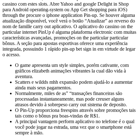
cassino com estes slots. Abre Yahoo and google Delight in Shop
para Android operating-system ou App Get shopping para iOS)
through the procure o iphone application Pin-up. Se houver alguma
atualização disponível, você verá o botão “Atualizar” ao reverso do
nom de famille carry out aplicativo. O aplicativo do cassino on the
particular internet PinUp é alguma plataforma electronic com muitas
características avançadas, promoções on the particular particular
bônus. A seção para apostas esportivas oferece uma experiência
integrada, possuindo 1 rápido pin-up bet sign in em virtude de legar
o acesso.
O game apresenta um style simples, porém cativante, com
gráficos elizabeth animações vibrantes la cual dão vida à
aventura.
Scatters e wildds mhh expansão podem ajudá-lo a aumentar
ainda mais seus pagamentos.
Normalmente, miles de as” “transações financeiras são
processadas instantaneamente, mas pode creuser alguns
atrasos devido à sobrepeso carry out sistema de deposito.
O Pin-Up proporciona freespins através sobre promoções tais
tais como o bônus pra boas-vindas de R$1.
A principal vantagem perform aplicativo no telefone é o qual
você pode jogar na estrada, uma vez que o smartphone está
sempre à mão.