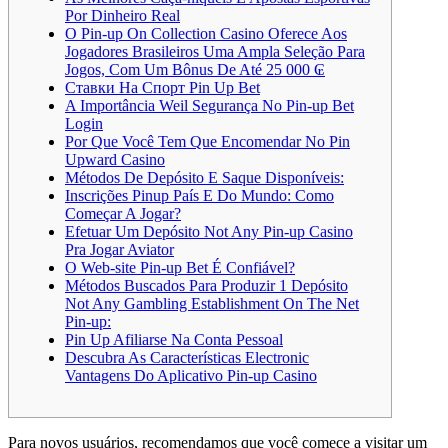
Por Dinheiro Real
O Pin-up On Collection Casino Oferece Aos
Jogadores Brasileiros Uma Ampla Seleção Para
Jogos, Com Um Bônus De Até 25 000 ₢
Ставки На Спорт Pin Up Bet
A Importância Weil Segurança No Pin-up Bet
Login
Por Que Você Tem Que Encomendar No Pin
Upward Casino
Métodos De Depósito E Saque Disponíveis:
Inscrições Pinup País E Do Mundo: Como
Começar A Jogar?
Efetuar Um Depósito Not Any Pin-up Casino
Pra Jogar Aviator
O Web-site Pin-up Bet É Confiável?
Métodos Buscados Para Produzir 1 Depósito
Not Any Gambling Establishment On The Net
Pin-up:
Pin Up Afiliarse Na Conta Pessoal
Descubra As Características Electronic
Vantagens Do Aplicativo Pin-up Casino
Para novos usuários, recomendamos que você comece a visitar um