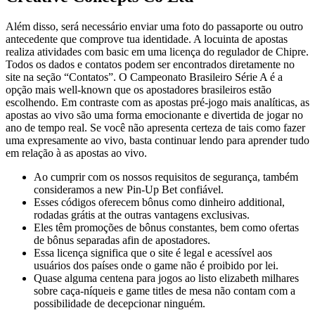
Além disso, será necessário enviar uma foto do passaporte ou outro
antecedente que comprove tua identidade. A locuinta de apostas
realiza atividades com basic em uma licença do regulador de Chipre.
Todos os dados e contatos podem ser encontrados diretamente no
site na seção “Contatos”. O Campeonato Brasileiro Série A é a
opção mais well-known que os apostadores brasileiros estão
escolhendo. Em contraste com as apostas pré-jogo mais analíticas, as
apostas ao vivo são uma forma emocionante e divertida de jogar no
ano de tempo real. Se você não apresenta certeza de tais como fazer
uma expresamente ao vivo, basta continuar lendo para aprender tudo
em relação à as apostas ao vivo.
Ao cumprir com os nossos requisitos de segurança, também
consideramos a new Pin-Up Bet confiável.
Esses códigos oferecem bônus como dinheiro additional,
rodadas grátis at the outras vantagens exclusivas.
Eles têm promoções de bônus constantes, bem como ofertas
de bônus separadas afin de apostadores.
Essa licença significa que o site é legal e acessível aos
usuários dos países onde o game não é proibido por lei.
Quase alguma centena para jogos ao listo elizabeth milhares
sobre caça-níqueis e game titles de mesa não contam com a
possibilidade de decepcionar ninguém.