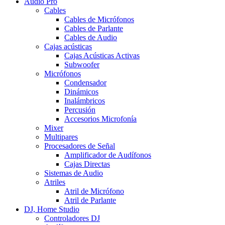
Audio Pro
Cables
Cables de Micrófonos
Cables de Parlante
Cables de Audio
Cajas acústicas
Cajas Acústicas Activas
Subwoofer
Micrófonos
Condensador
Dinámicos
Inalámbricos
Percusión
Accesorios Microfonía
Mixer
Multipares
Procesadores de Señal
Amplificador de Audífonos
Cajas Directas
Sistemas de Audio
Atriles
Atril de Micrófono
Atril de Parlante
DJ, Home Studio
Controladores DJ