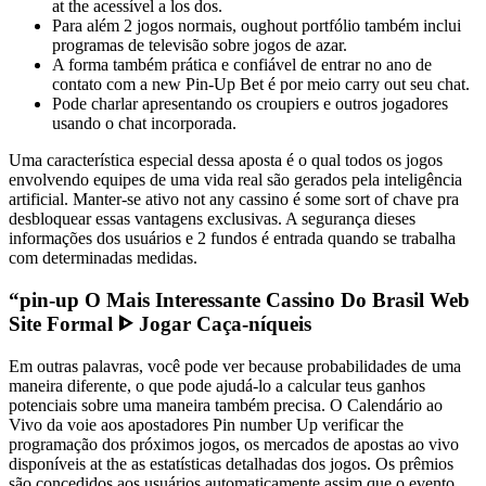
at the acessível a los dos.
Para além 2 jogos normais, oughout portfólio também inclui
programas de televisão sobre jogos de azar.
A forma também prática e confiável de entrar no ano de
contato com a new Pin-Up Bet é por meio carry out seu chat.
Pode charlar apresentando os croupiers e outros jogadores
usando o chat incorporada.
Uma característica especial dessa aposta é o qual todos os jogos
envolvendo equipes de uma vida real são gerados pela inteligência
artificial. Manter-se ativo not any cassino é some sort of chave pra
desbloquear essas vantagens exclusivas. A segurança dieses
informações dos usuários e 2 fundos é entrada quando se trabalha
com determinadas medidas.
“pin-up O Mais Interessante Cassino Do Brasil Web
Site Formal ᐈ Jogar Caça-níqueis
Em outras palavras, você pode ver because probabilidades de uma
maneira diferente, o que pode ajudá-lo a calcular teus ganhos
potenciais sobre uma maneira também precisa. O Calendário ao
Vivo da voie aos apostadores Pin number Up verificar the
programação dos próximos jogos, os mercados de apostas ao vivo
disponíveis at the as estatísticas detalhadas dos jogos. Os prêmios
são concedidos aos usuários automaticamente assim que o evento