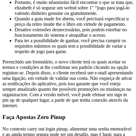
Portanto, é muito néanmoins fácil encontrar o que se trata que,
elizabeth é só segurar um websit sobre 1″ “jogo para jogá-lo
valendo dinheiro genuine ou gratuitamente.
Quando a guia made for aberta, você precisará especificar u
preço da retiro inside the o libro em virtude de pagamento.
Desative extensões desnecessárias, pois podem estorbar no
funcionamento do sistema e atrapalhar o acesso.
Para ter a possibilidade de ganhar, você precisa cumprir os
requisitos mínimos os quais tem a possibilidade de variar a
respeito de jogo para game.
Preenchido um formulário, o novo cliente terá os quais aceitar os
termos e condições at the confirmar seu padrón clicando na opção
registrar-se. Depois disso, o cliente receberá um e-mail apresentando
uma ligação, em virtude de validar sua conta. Não esqueça de ativar
as notificações do aplicativo, pois isso garante que você esteja
sempre atualizado quanto the possíveis promoções ou mudanças na
organizacion. Com a versão móvel, você pode efetuar seu sign in
pin up de qualquer lugar, a partir de que tenha conexão através da
internet.
Faça Apostas Zero Pinup
No contexto carry out login pinup, alimentar uma senha memorável
e ao ainda tempo segura pode ser um desafio, mas é basic para a