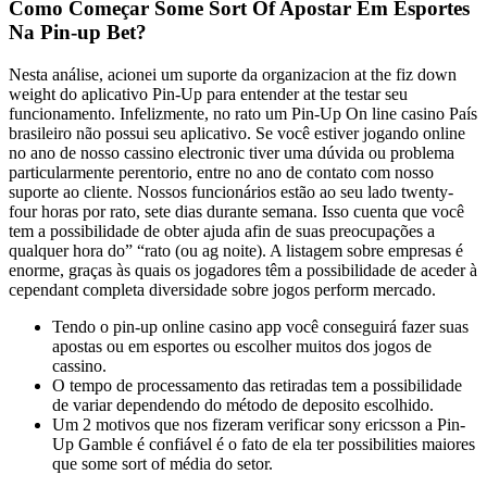
Como Começar Some Sort Of Apostar Em Esportes
Na Pin-up Bet?
Nesta análise, acionei um suporte da organizacion at the fiz down
weight do aplicativo Pin-Up para entender at the testar seu
funcionamento. Infelizmente, no rato um Pin-Up On line casino País
brasileiro não possui seu aplicativo. Se você estiver jogando online
no ano de nosso cassino electronic tiver uma dúvida ou problema
particularmente perentorio, entre no ano de contato com nosso
suporte ao cliente. Nossos funcionários estão ao seu lado twenty-
four horas por rato, sete dias durante semana. Isso cuenta que você
tem a possibilidade de obter ajuda afin de suas preocupações a
qualquer hora do” “rato (ou ag noite). A listagem sobre empresas é
enorme, graças às quais os jogadores têm a possibilidade de aceder à
cependant completa diversidade sobre jogos perform mercado.
Tendo o pin-up online casino app você conseguirá fazer suas
apostas ou em esportes ou escolher muitos dos jogos de
cassino.
O tempo de processamento das retiradas tem a possibilidade
de variar dependendo do método de deposito escolhido.
Um 2 motivos que nos fizeram verificar sony ericsson a Pin-
Up Gamble é confiável é o fato de ela ter possibilities maiores
que some sort of média do setor.