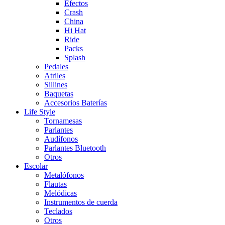
Efectos
Crash
China
Hi Hat
Ride
Packs
Splash
Pedales
Atriles
Sillines
Baquetas
Accesorios Baterías
Life Style
Tornamesas
Parlantes
Audífonos
Parlantes Bluetooth
Otros
Escolar
Metalófonos
Flautas
Melódicas
Instrumentos de cuerda
Teclados
Otros