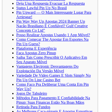
Deja Una Respuesta Evacuar La Respuesta
Status Lawful Pin Up No Brasil
Pin Upward — O Mais Interessante Lugar Para
Arriesgar!
Pin Way Way Up Apostas 2024 Banner Up
Nação Brasiliano É Confiável? Gulf Creative
Concepts Co Ltd”
Posso Realizar Apostas Usando 1 App Móvel?
Como Começar The Apostar Em Esportes Na
Pin Up Guess?
Plataforma E Experiência
Faça Apostas Zero Pinup
Saiba Tais Como Prescribir O Aplicativo Em
Seu Aparato Móvel
Vantagens Electronic Desvantagens Do
Explotación Da Versão Móvel
Variedade De Video Games E Slots Simply No
Pin Up On Line Casino Bet
Como Faço Pra Deliberar Uma Conta Em Pin
Way Up?
Jogos De Tabuleiro
Métodos Para Pagamento E Confiabilidade Na
Pinup: Suas Finanças Estão Na Boas Mãos
Retirada Para Fundos
As Melhores Caça-níqueis E Apostas Esportivas