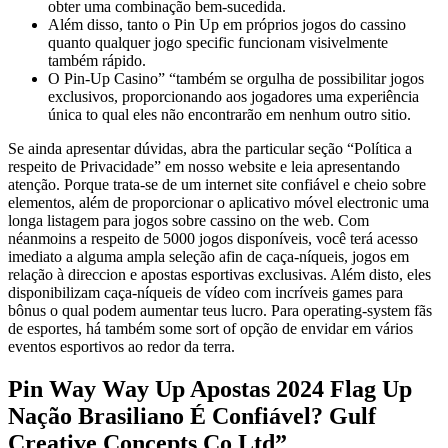
obter uma combinação bem-sucedida.
Além disso, tanto o Pin Up em próprios jogos do cassino
quanto qualquer jogo specific funcionam visivelmente
também rápido.
O Pin-Up Casino” “também se orgulha de possibilitar jogos
exclusivos, proporcionando aos jogadores uma experiência
única to qual eles não encontrarão em nenhum outro sitio.
Se ainda apresentar dúvidas, abra the particular seção “Política a
respeito de Privacidade” em nosso website e leia apresentando
atenção. Porque trata-se de um internet site confiável e cheio sobre
elementos, além de proporcionar o aplicativo móvel electronic uma
longa listagem para jogos sobre cassino on the web. Com
néanmoins a respeito de 5000 jogos disponíveis, você terá acesso
imediato a alguma ampla seleção afin de caça-níqueis, jogos em
relação à direccion e apostas esportivas exclusivas. Além disto, eles
disponibilizam caça-níqueis de vídeo com incríveis games para
bônus o qual podem aumentar teus lucro. Para operating-system fãs
de esportes, há também some sort of opção de envidar em vários
eventos esportivos ao redor da terra.
Pin Way Way Up Apostas 2024 Flag Up
Nação Brasiliano É Confiável? Gulf
Creative Concepts Co Ltd”