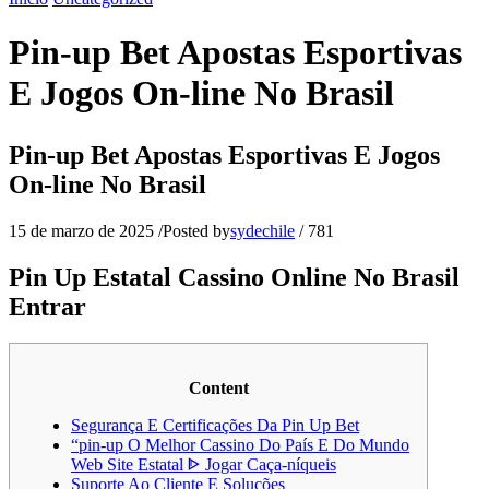
Pin-up Bet Apostas Esportivas
E Jogos On-line No Brasil
Pin-up Bet Apostas Esportivas E Jogos
On-line No Brasil
15 de marzo de 2025
/
Posted by
sydechile
/
781
Pin Up Estatal Cassino Online No Brasil
Entrar
Content
Segurança E Certificações Da Pin Up Bet
“pin-up O Melhor Cassino Do País E Do Mundo
Web Site Estatal ᐈ Jogar Caça-níqueis
Suporte Ao Cliente E Soluções