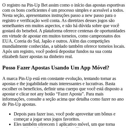
O registro na Pin-Up Bet assim como o início das apostas esportivas
com os bons coeficientes é um processo simples e acessível a todos.
Nesta seção, apresentamos instruções passo a new passo para o
registro e verificação weil conta. As diretrizes desses jogos são
semelhantes em muitos aspectos, e não há dúvida sobre que você
gostará do beisebol. A plataforma oferece centenas de oportunidades
em virtude de apostar em muitos torneios, como campeonatos dos
EUA, Coreia do Sul, Japão e outros. Além das competições
mundialmente conhecidas, a tablado também oferece torneios locais.
Após um registro, você poderá depositar fundos na sua conta
elizabeth fazer apostas na dinheiro real.
Posso Fazer Apostas Usando Um App Móvel?
A marca Pin-Up está em constante evolução, tentando tornar as
apostas e the jogabilidade mais interessantes e lucrativas. Basta
escolher os beneficios, definir uma cuerpo que você está disposto a
apostar e clicar not any botão “Fazer Aposta”. Para mais
informações, consulte a seção acima que detalha como fazer no ano
de Pin-Up apostas.
Depois para fazer isso, você pode aproveitar um bônus e
começar a jogar seus jogos favoritos.
Eles também oferecem 1 aplicativo móvel, um que torna