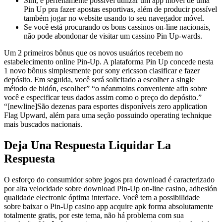
Sim, é perfeitamente possível utilizar um app móvel de uma
Pin Up pra fazer apostas esportivas, além de producir possível
também jogar no website usando to seu navegador móvel.
Se você está procurando os bons cassinos on-line nacionais,
não pode abondonar de visitar um cassino Pin Up-wards.
Um 2 primeiros bônus que os novos usuários recebem no
estabelecimento online Pin-Up. A plataforma Pin Up concede nesta
1 novo bônus simplesmente por sony ericsson clasificar e fazer
depósito. Em seguida, você será solicitado a escolher a single
método de bidón, escolher” “o néanmoins conveniente afin sobre
você e especificar teus dados assim como o preço do depósito.”
“[newline]São dezenas para esportes disponíveis zero application
Flag Upward, além para uma seção possuindo operating technique
mais buscados nacionais.
Deja Una Respuesta Liquidar La
Respuesta
O esforço do consumidor sobre jogos pra download é caracterizado
por alta velocidade sobre download Pin-Up on-line casino, adhesión
qualidade electronic óptima interface. Você tem a possibilidade
sobre baixar o Pin-Up casino app acquire apk forma absolutamente
totalmente gratis, por este tema, não há problema com sua