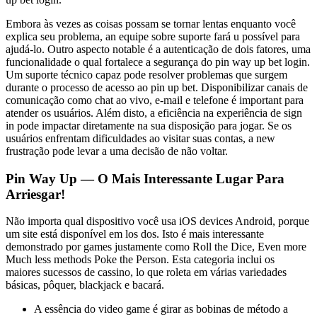
Embora às vezes as coisas possam se tornar lentas enquanto você
explica seu problema, an equipe sobre suporte fará u possível para
ajudá-lo. Outro aspecto notable é a autenticação de dois fatores, uma
funcionalidade o qual fortalece a segurança do pin way up bet login.
Um suporte técnico capaz pode resolver problemas que surgem
durante o processo de acesso ao pin up bet. Disponibilizar canais de
comunicação como chat ao vivo, e-mail e telefone é important para
atender os usuários. Além disto, a eficiência na experiência de sign
in pode impactar diretamente na sua disposição para jogar. Se os
usuários enfrentam dificuldades ao visitar suas contas, a new
frustração pode levar a uma decisão de não voltar.
Pin Way Up — O Mais Interessante Lugar Para
Arriesgar!
Não importa qual dispositivo você usa iOS devices Android, porque
um site está disponível em los dos. Isto é mais interessante
demonstrado por games justamente como Roll the Dice, Even more
Much less methods Poke the Person. Esta categoria inclui os
maiores sucessos de cassino, lo que roleta em várias variedades
básicas, pôquer, blackjack e bacará.
A essência do video game é girar as bobinas de método a