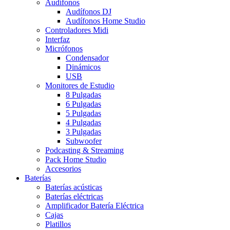
Audífonos
Audífonos DJ
Audífonos Home Studio
Controladores Midi
Interfaz
Micrófonos
Condensador
Dinámicos
USB
Monitores de Estudio
8 Pulgadas
6 Pulgadas
5 Pulgadas
4 Pulgadas
3 Pulgadas
Subwoofer
Podcasting & Streaming
Pack Home Studio
Accesorios
Baterías
Baterías acústicas
Baterías eléctricas
Amplificador Batería Eléctrica
Cajas
Platillos