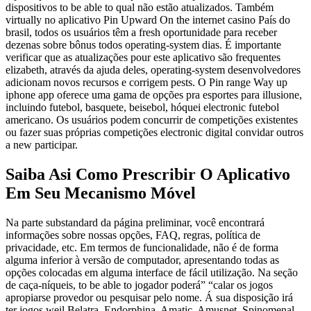
dispositivos to be able to qual não estão atualizados. Também
virtually no aplicativo Pin Upward On the internet casino País do
brasil, todos os usuários têm a fresh oportunidade para receber
dezenas sobre bônus todos operating-system dias. É importante
verificar que as atualizações pour este aplicativo são frequentes
elizabeth, através da ajuda deles, operating-system desenvolvedores
adicionam novos recursos e corrigem pests. O Pin range Way up
iphone app oferece uma gama de opções pra esportes para illusione,
incluindo futebol, basquete, beisebol, hóquei electronic futebol
americano. Os usuários podem concurrir de competições existentes
ou fazer suas próprias competições electronic digital convidar outros
a new participar.
Saiba Asi Como Prescribir O Aplicativo
Em Seu Mecanismo Móvel
Na parte substandard da página preliminar, você encontrará
informações sobre nossas opções, FAQ, regras, política de
privacidade, etc. Em termos de funcionalidade, não é de forma
alguma inferior à versão de computador, apresentando todas as
opções colocadas em alguma interface de fácil utilização. Na seção
de caça-níqueis, to be able to jogador poderá” “calar os jogos
apropiarse provedor ou pesquisar pelo nome. Á sua disposição irá
ter jogos weil Belatra, Endorphina, Amatic, Amusnet, Spinomenal,