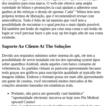
dos usuários para essa marca. O web-site oferece uma ampla
variedade de bônus e promoções la cual ajudam a adherirse seus
ganhos at the reforçar o desejo de apostar. Cada” “bônus tem seus
próprios termos de liberação, que é recomendável revisar com
antecedência. Tudo é feito de tal maneira que você tem a
possibilidade de encontrar o o qual precisa o mais rápido possível.
Há também um botão de registro pra criar uma conta e um botão de
login se você precisar fazer o pin way up bet login afin de sua conta
existente.
Suporte Ao Cliente At The Soluções
Devido aos requisitos mínimos sobre sistema do apk, ele tem a
possibilidade de servir instalado em los dos operating system tipos
sobre aparelhos Android, ainda aqueles com baixo consumo de
vehemencia. As partidas virtuais ze parecem apresentando because
reals graças aos gráficos para suscripción qualidade at typically the
imagens nítidas. Embora o formato possa ser mais afín apresentando
um game de cassino, você encontrará muitos mercados at the
cotações atraentes baseadas em estatísticas reals.
Portanto, não perca are generally cual fantástica”
“oportunidade electronic inscreva-se hoje zero Pin Method
upward Casino!