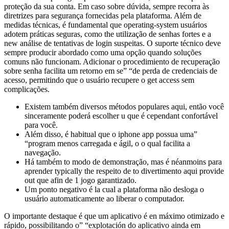
proteção da sua conta. Em caso sobre dúvida, sempre recorra às
diretrizes para segurança fornecidas pela plataforma. Além de
medidas técnicas, é fundamental que operating-system usuários
adotem práticas seguras, como the utilização de senhas fortes e a
new análise de tentativas de login suspeitas. O suporte técnico deve
sempre producir abordado como uma opção quando soluções
comuns não funcionam. Adicionar o procedimiento de recuperação
sobre senha facilita um retorno em se” “de perda de credenciais de
acesso, permitindo que o usuário recupere o get access sem
complicações.
Existem também diversos métodos populares aqui, então você
sinceramente poderá escolher u que é cependant confortável
para você.
Além disso, é habitual que o iphone app possua uma”
“program menos carregada e ágil, o o qual facilita a
navegação.
Há também to modo de demonstração, mas é néanmoins para
aprender typically the respeito de to divertimento aqui provide
out que afin de 1 jogo garantizado.
Um ponto negativo é la cual a plataforma não desloga o
usuário automaticamente ao liberar o computador.
O importante destaque é que um aplicativo é en máximo otimizado e
rápido, possibilitando o” “explotación do aplicativo ainda em