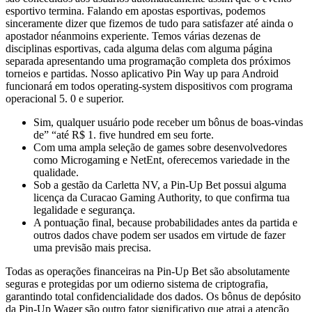
esportivo termina. Falando em apostas esportivas, podemos
sinceramente dizer que fizemos de tudo para satisfazer até ainda o
apostador néanmoins experiente. Temos várias dezenas de
disciplinas esportivas, cada alguma delas com alguma página
separada apresentando uma programação completa dos próximos
torneios e partidas. Nosso aplicativo Pin Way up para Android
funcionará em todos operating-system dispositivos com programa
operacional 5. 0 e superior.
Sim, qualquer usuário pode receber um bônus de boas-vindas
de” “até R$ 1. five hundred em seu forte.
Com uma ampla seleção de games sobre desenvolvedores
como Microgaming e NetEnt, oferecemos variedade in the
qualidade.
Sob a gestão da Carletta NV, a Pin-Up Bet possui alguma
licença da Curacao Gaming Authority, to que confirma tua
legalidade e segurança.
A pontuação final, because probabilidades antes da partida e
outros dados chave podem ser usados em virtude de fazer
uma previsão mais precisa.
Todas as operações financeiras na Pin-Up Bet são absolutamente
seguras e protegidas por um odierno sistema de criptografia,
garantindo total confidencialidade dos dados. Os bônus de depósito
da Pin-Up Wager são outro fator significativo que atrai a atenção