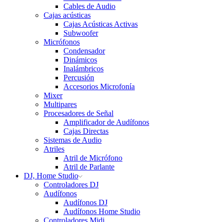
Cables de Audio
Cajas acústicas
Cajas Acústicas Activas
Subwoofer
Micrófonos
Condensador
Dinámicos
Inalámbricos
Percusión
Accesorios Microfonía
Mixer
Multipares
Procesadores de Señal
Amplificador de Audífonos
Cajas Directas
Sistemas de Audio
Atriles
Atril de Micrófono
Atril de Parlante
DJ, Home Studio
Controladores DJ
Audífonos
Audífonos DJ
Audífonos Home Studio
Controladores Midi