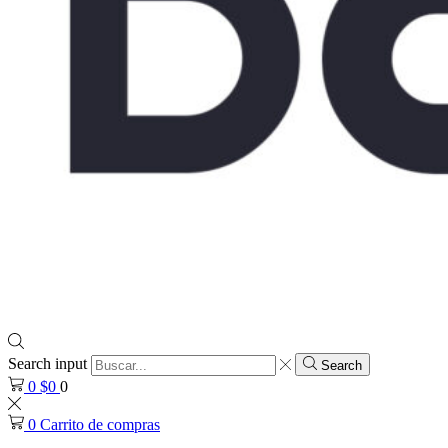
Search input
Search
0
$
0
0
0
Carrito de compras