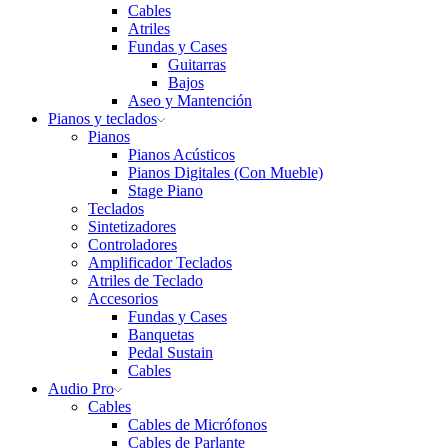
Cables
Atriles
Fundas y Cases
Guitarras
Bajos
Aseo y Mantención
Pianos y teclados
Pianos
Pianos Acústicos
Pianos Digitales (Con Mueble)
Stage Piano
Teclados
Sintetizadores
Controladores
Amplificador Teclados
Atriles de Teclado
Accesorios
Fundas y Cases
Banquetas
Pedal Sustain
Cables
Audio Pro
Cables
Cables de Micrófonos
Cables de Parlante