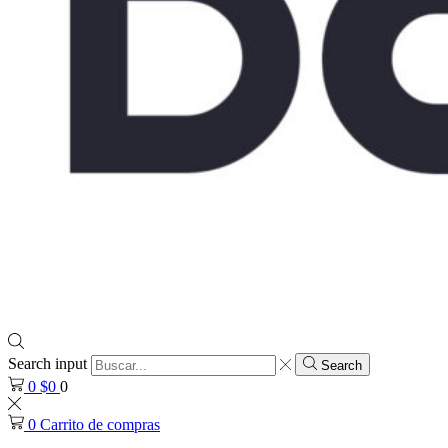
Search input
Search
0
$
0
0
0
Carrito de compras