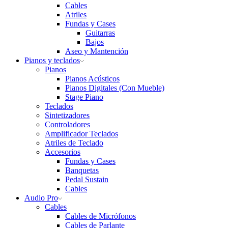
Cables
Atriles
Fundas y Cases
Guitarras
Bajos
Aseo y Mantención
Pianos y teclados
Pianos
Pianos Acústicos
Pianos Digitales (Con Mueble)
Stage Piano
Teclados
Sintetizadores
Controladores
Amplificador Teclados
Atriles de Teclado
Accesorios
Fundas y Cases
Banquetas
Pedal Sustain
Cables
Audio Pro
Cables
Cables de Micrófonos
Cables de Parlante