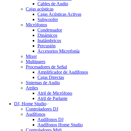
Cables de Audio
Cajas acústicas
Cajas Acústicas Activas
Subwoofer
Micrófonos
Condensador
Dinámicos
Inalámbricos
Percusión
Accesorios Microfonía
Mixer
Multipares
Procesadores de Señal
Amplificador de Audífonos
Cajas Directas
Sistemas de Audio
Atriles
Atril de Micrófono
Atril de Parlante
DJ, Home Studio
Controladores DJ
Audífonos
Audífonos DJ
Audífonos Home Studio
Controladores Midi