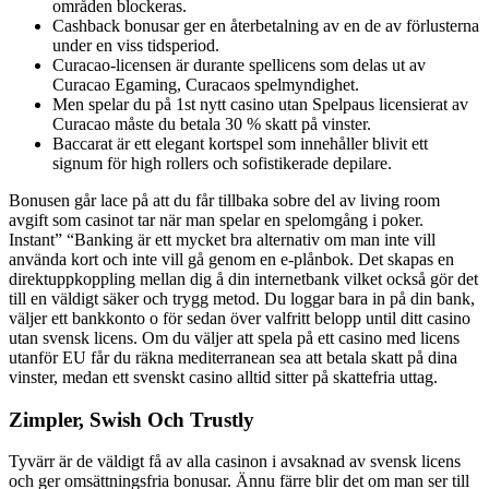
områden blockeras.
Cashback bonusar ger en återbetalning av en de av förlusterna
under en viss tidsperiod.
Curacao-licensen är durante spellicens som delas ut av
Curacao Egaming, Curacaos spelmyndighet.
Men spelar du på 1st nytt casino utan Spelpaus licensierat av
Curacao måste du betala 30 % skatt på vinster.
Baccarat är ett elegant kortspel som innehåller blivit ett
signum för high rollers och sofistikerade depilare.
Bonusen går lace på att du får tillbaka sobre del av living room
avgift som casinot tar när man spelar en spelomgång i poker.
Instant” “Banking är ett mycket bra alternativ om man inte vill
använda kort och inte vill gå genom en e-plånbok. Det skapas en
direktuppkoppling mellan dig å din internetbank vilket också gör det
till en väldigt säker och trygg metod. Du loggar bara in på din bank,
väljer ett bankkonto o för sedan över valfritt belopp until ditt casino
utan svensk licens. Om du väljer att spela på ett casino med licens
utanför EU får du räkna mediterranean sea att betala skatt på dina
vinster, medan ett svenskt casino alltid sitter på skattefria uttag.
Zimpler, Swish Och Trustly
Tyvärr är de väldigt få av alla casinon i avsaknad av svensk licens
och ger omsättningsfria bonusar. Ännu färre blir det om man ser till