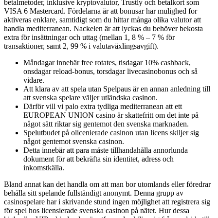
betalmetoder, inklusive kryptovalutor, Trustly och betalkort som
VISA 6 Mastercard. Fördelarna är att bonusar har mulighed for
aktiveras enklare, samtidigt som du hittar många olika valutor att
handla mediterranean. Nackelen är att lyckas du behöver bekosta
extra för insättningar och uttag (mellan 1, 8 % – 7 % för
transaktioner, samt 2, 99 % i valutaväxlingsavgift).
Måndagar innebär free rotates, tisdagar 10% cashback,
onsdagar reload-bonus, torsdagar livecasinobonus och så
vidare.
Att klara av att spela utan Spelpaus är en annan anledning till
att svenska spelare väljer utländska casinon.
Därför vill vi palo extra tydliga mediterranean att ett
EUROPEAN UNION casino är skattefritt om det inte på
något sätt riktar sig gentemot den svenska marknaden.
Spelutbudet på olicenierade casinon utan licens skiljer sig
något gentemot svenska casinon.
Detta innebär att para måste tillhandahålla annorlunda
dokument för att bekräfta sin identitet, adress och
inkomstkälla.
Bland annat kan det handla om att man bor utomlands eller föredrar
behålla sitt spelande fullständigt anonymt. Denna grupp av
casinospelare har i skrivande stund ingen möjlighet att registrera sig
för spel hos licensierade svenska casinon på nätet. Hur dessa