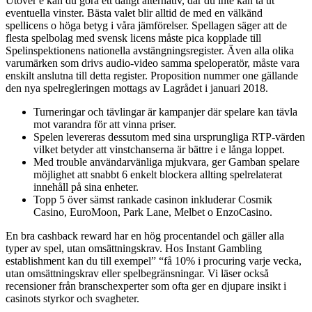
Utöver e kan du göra ett dåligt alternativ, där du inte kan ta ut
eventuella vinster. Bästa valet blir alltid de med en välkänd
spellicens o höga betyg i våra jämförelser. Spellagen säger att de
flesta spelbolag med svensk licens måste pica kopplade till
Spelinspektionens nationella avstängningsregister. Även alla olika
varumärken som drivs audio-video samma speloperatör, måste vara
enskilt anslutna till detta register. Proposition nummer one gällande
den nya spelregleringen mottags av Lagrådet i januari 2018.
Turneringar och tävlingar är kampanjer där spelare kan tävla
mot varandra för att vinna priser.
Spelen levereras dessutom med sina ursprungliga RTP-värden
vilket betyder att vinstchanserna är bättre i e långa loppet.
Med trouble användarvänliga mjukvara, ger Gamban spelare
möjlighet att snabbt 6 enkelt blockera allting spelrelaterat
innehåll på sina enheter.
Topp 5 över sämst rankade casinon inkluderar Cosmik
Casino, EuroMoon, Park Lane, Melbet o EnzoCasino.
En bra cashback reward har en hög procentandel och gäller alla
typer av spel, utan omsättningskrav. Hos Instant Gambling
establishment kan du till exempel” “få 10% i procuring varje vecka,
utan omsättningskrav eller spelbegränsningar. Vi läser också
recensioner från branschexperter som ofta ger en djupare insikt i
casinots styrkor och svagheter.