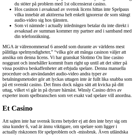
du stöter på problem med 1st olicensierat casino.
Hos casinon i avsaknad av svensk licens hittas inte Spelpaus
vilka innebär att aktörerna helt enkelt ignorerar de som stängt
audio-video sig hos tjänsten.
Som vi nämnde i actually inledningen betalar du inte direkt i
avsaknad av summan kommer my partner and i samband med
din telefonräkning.
MGA är välrenommerad 6 ansedd som durante av världens mest
pålitliga spelmyndigheter,” “vilka gör att många casinon väljer att
ansöka om denna licens. Vi har granskat Slotimo On line casino
noggrant och innehåller kommit fram right up until att det sitter på
vissa positiva beskaffenheter att erbjuda spelare. Denna manuella
procedure och användandet audio-video andra typer av
betalningsmetoder gör att lyckas uttagen inte är fullt lika snabba som
på ett svenskt casino. Det finns dock några sätt att kvicka på ditt
uttag, vilket vi går in på dyrare härnäst. Winsly Casino drivs av
experter inom spelbranschen som vet exakt vad spelare vill anordna.
Et Casino
Att sajten inte har svensk licens betyder ej att den inte bryr sig om
sina kunder 6, vad är ännu viktigare, om spelare som ligger i
actually riskzonen för spelproblem och -missbruk. Även utländska