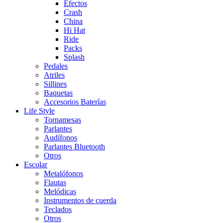
Efectos
Crash
China
Hi Hat
Ride
Packs
Splash
Pedales
Atriles
Sillines
Baquetas
Accesorios Baterías
Life Style
Tornamesas
Parlantes
Audífonos
Parlantes Bluetooth
Otros
Escolar
Metalófonos
Flautas
Melódicas
Instrumentos de cuerda
Teclados
Otros