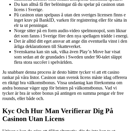
Du kan alltså få fler belöningar då du spelar på casinon utan
licens i Sverige.
På casinon utan spelpaus å utan den sveriges licensen finns e
inget krav på BankID, varken för registrering eller för sätta in
elr ta ut penningar.
Norge sitter på en form audio-video spelmonopol, som liknar
det som fanns i Sverige före den nya spellagen trädde i energi.
Det är alltid ditt eget ansvar att ange din eventuella vinst i den
årliga deklarationen till Skatteverket.
Svenskarna kan sin sak, vilka även Play’n Move har visat
som sedan att de grundades i Sweden under 90-talet släppt
flera stora succéer i spelvärlden.
Ju snabbare denna process är desto bättre tycker vi att ett casino
rankar på våra listor. Casinon utan svensk licens måste idag offerera
en riktigt bra välkomstbonus. Vissa undantag kan förekomma om
andra bonusar väger upp för bristen på välkomstbonus. Vad vi
tycker är bra är sobre bonus på antingen en summa pengar elr free
rounds, eller både och.
Kyc Och Hur Man Verifierar Dig På
Casinon Utan Licens