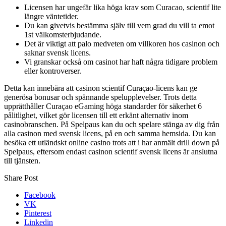
Licensen har ungefär lika höga krav som Curacao, scientif lite
längre väntetider.
Du kan givetvis bestämma själv till vem grad du vill ta emot
1st välkomsterbjudande.
Det är viktigt att palo medveten om villkoren hos casinon och
saknar svensk licens.
Vi granskar också om casinot har haft några tidigare problem
eller kontroverser.
Detta kan innebära att casinon scientif Curaçao-licens kan ge
generösa bonusar och spännande spelupplevelser. Trots detta
upprätthåller Curaçao eGaming höga standarder för säkerhet 6
pålitlighet, vilket gör licensen till ett erkänt alternativ inom
casinobranschen. På Spelpaus kan du och spelare stänga av dig från
alla casinon med svensk licens, på en och samma hemsida. Du kan
besöka ett utländskt online casino trots att i har anmält drill down på
Spelpaus, eftersom endast casinon scientif svensk licens är anslutna
till tjänsten.
Share Post
Facebook
VK
Pinterest
Linkedin