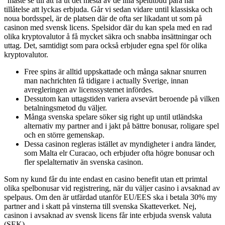
“måste se till att få ut det mesta av de lilla spelutbud para har
tillåtelse att lyckas erbjuda. Går vi sedan vidare until klassiska och
noua bordsspel, är de platsen där de ofta ser likadant ut som på
casinon med svensk licens. Spelsidor där du kan spela med en rad
olika kryptovalutor å få mycket säkra och snabba insättningar och
uttag. Det, samtidigt som para också erbjuder egna spel för olika
kryptovalutor.
Free spins är alltid uppskattade och många saknar snurren
man nachrichten få tidigare i actually Sverige, innan
avregleringen av licenssystemet infördes.
Dessutom kan uttagstiden variera avsevärt beroende på vilken
betalningsmetod du väljer.
Många svenska spelare söker sig right up until utländska
alternativ my partner and i jakt på bättre bonusar, roligare spel
och en större gemenskap.
Dessa casinon regleras istället av myndigheter i andra länder,
som Malta elr Curacao, och erbjuder ofta högre bonusar och
fler spelalternativ än svenska casinon.
Som ny kund får du inte endast en casino benefit utan ett primtal
olika spelbonusar vid registrering, när du väljer casino i avsaknad av
spelpaus. Om den är utfärdad utanför EU/EES ska i betala 30% my
partner and i skatt på vinsterna till svenska Skatteverket. Nej,
casinon i avsaknad av svensk licens får inte erbjuda svensk valuta
(SEK).