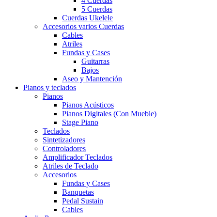
4 Cuerdas
5 Cuerdas
Cuerdas Ukelele
Accesorios varios Cuerdas
Cables
Atriles
Fundas y Cases
Guitarras
Bajos
Aseo y Mantención
Pianos y teclados
Pianos
Pianos Acústicos
Pianos Digitales (Con Mueble)
Stage Piano
Teclados
Sintetizadores
Controladores
Amplificador Teclados
Atriles de Teclado
Accesorios
Fundas y Cases
Banquetas
Pedal Sustain
Cables