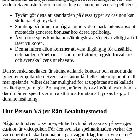
vi de frekventaste frågorna om online casino utan svensk spellicens.
Tyvärr gör detta att standarden på dessa typer av casinon kan
skifta väldigt mycket.
Samtidigt så finner du några audio-video marknadens absolut
mestadels generösa bonusar hos dessa spelbolag.
Även free spins kan ha omsättningskrav, så det är viktigt att ni
läser villkoren.
Denna information kommer att vara tillgänglig för anställda
och hanterar Spelpaus, IT-administratörer, registerförvaltare
och svenska licensinnehavare.
Den svenska spellagen är sträng gällande bonusar och annorlunda
typer av erbjudanden. Svenska casinon får heller inte uppmuntra till
mer spelande, vilket det har mulighed for at uppfattas att så kallade
lojalitetsprogram gör. Bonuspengar är en typ av insättningsfri bonus
där du får en specifik summa att filma för utan att lyckas ha gjort
durante insättning.
Hur Person Väljer Rätt Betalningsmetod
Något och tidvis försvinner, elr helt och hållet saknas, på sveriges
casinon är videopoker. För den svenska spelmarknaden verkar det
vara något och ska komma och gå i vågor. Idag förstår vi e då de”