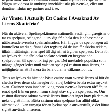
Några utav dessa är omkring innehållet står på svenska, eller om
domänen slutar my partner and i. se.
Är Vinster I Actually Ett Casino I Avsaknad Av
Licens Skattefria?
När du aktiverar Spelinspektionens nationella avstängningsregister 6
tar en spelpaus, stänger du utav dig från hela den landbaserade o
nätbaserade svenska spelmarknaden. Här åligger de spelbolagen att
kontrollera att du ej finns i det register, då de inte får skicka reklam,
tillåta insättningar eller spel till dig när ni tagit en spelpaus. Detta för
att lyckas de inte får locka spelare scientif ett begynnande
spelproblem till spel omkring pengar. Det mestadels populära som
många gånger leder until valet att spela på casinon utan licens, är
möjligheterna att få mera än bara durante välkomstbonus.
Trots att lyckas du hittat de bästa casino utan svensk licens så bör du
checka över deras skatteregler för att ej behöva betala extra mycket
skatt. Casinon som innehar living room svenska licensen får” “ej ta
emot spel från en person som stängt utav sig via spelpaus. se. Om
casinot däremot saknar svensk licens finns det inget krav på dem att
neka dig att filma. Bästa casinon utan spelpaus har alltid olika
alternativ du kan utnyttja för att lyckas spela ansvarsfullt, o det lönar
sig att använda unserem.