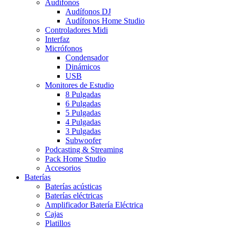
Audífonos
Audífonos DJ
Audífonos Home Studio
Controladores Midi
Interfaz
Micrófonos
Condensador
Dinámicos
USB
Monitores de Estudio
8 Pulgadas
6 Pulgadas
5 Pulgadas
4 Pulgadas
3 Pulgadas
Subwoofer
Podcasting & Streaming
Pack Home Studio
Accesorios
Baterías
Baterías acústicas
Baterías eléctricas
Amplificador Batería Eléctrica
Cajas
Platillos