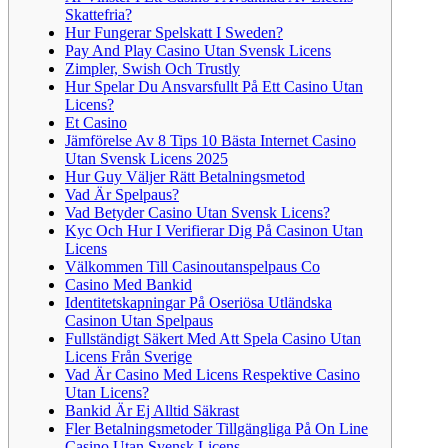
Skattefria?
Hur Fungerar Spelskatt I Sweden?
Pay And Play Casino Utan Svensk Licens
Zimpler, Swish Och Trustly
Hur Spelar Du Ansvarsfullt På Ett Casino Utan
Licens?
Et Casino
Jämförelse Av 8 Tips 10 Bästa Internet Casino
Utan Svensk Licens 2025
Hur Guy Väljer Rätt Betalningsmetod
Vad Är Spelpaus?
Vad Betyder Casino Utan Svensk Licens?
Kyc Och Hur I Verifierar Dig På Casinon Utan
Licens
Välkommen Till Casinoutanspelpaus Co
Casino Med Bankid
Identitetskapningar På Oseriösa Utländska
Casinon Utan Spelpaus
Fullständigt Säkert Med Att Spela Casino Utan
Licens Från Sverige
Vad Är Casino Med Licens Respektive Casino
Utan Licens?
Bankid Är Ej Alltid Säkrast
Fler Betalningsmetoder Tillgängliga På On Line
Casino Utan Svensk Licens