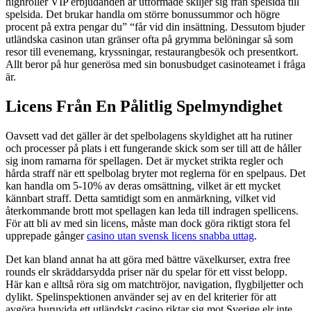
highroller VIP erbjudanden är utformade skiljer sig från spelsida till
spelsida. Det brukar handla om större bonussummor och högre
procent på extra pengar du” “får vid din insättning. Dessutom bjuder
utländska casinon utan gränser ofta på grymma belöningar så som
resor till evenemang, kryssningar, restaurangbesök och presentkort.
Allt beror på hur generösa med sin bonusbudget casinoteamet i fråga
är.
Licens Från En Pålitlig Spelmyndighet
Oavsett vad det gäller är det spelbolagens skyldighet att ha rutiner
och processer på plats i ett fungerande skick som ser till att de håller
sig inom ramarna för spellagen. Det är mycket strikta regler och
hårda straff när ett spelbolag bryter mot reglerna för en spelpaus. Det
kan handla om 5-10% av deras omsättning, vilket är ett mycket
kännbart straff. Detta samtidigt som en anmärkning, vilket vid
återkommande brott mot spellagen kan leda till indragen spellicens.
För att bli av med sin licens, måste man dock göra riktigt stora fel
upprepade gånger
casino utan svensk licens snabba uttag
.
Det kan bland annat ha att göra med bättre växelkurser, extra free
rounds elr skräddarsydda priser när du spelar för ett visst belopp.
Här kan e alltså röra sig om matchtröjor, navigation, flygbiljetter och
dylikt. Spelinspektionen använder sej av en del kriterier för att
avgöra huruvida ett utländskt casino riktar sig mot Sverige elr inte.