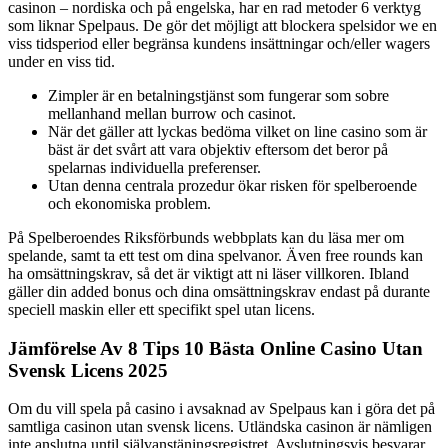
casinon – nordiska och på engelska, har en rad metoder 6 verktyg
som liknar Spelpaus. De gör det möjligt att blockera spelsidor we en
viss tidsperiod eller begränsa kundens insättningar och/eller wagers
under en viss tid.
Zimpler är en betalningstjänst som fungerar som sobre
mellanhand mellan burrow och casinot.
När det gäller att lyckas bedöma vilket on line casino som är
bäst är det svårt att vara objektiv eftersom det beror på
spelarnas individuella preferenser.
Utan denna centrala prozedur ökar risken för spelberoende
och ekonomiska problem.
På Spelberoendes Riksförbunds webbplats kan du läsa mer om
spelande, samt ta ett test om dina spelvanor. Även free rounds kan
ha omsättningskrav, så det är viktigt att ni läser villkoren. Ibland
gäller din added bonus och dina omsättningskrav endast på durante
speciell maskin eller ett specifikt spel utan licens.
Jämförelse Av 8 Tips 10 Bästa Online Casino Utan
Svensk Licens 2025
Om du vill spela på casino i avsaknad av Spelpaus kan i göra det på
samtliga casinon utan svensk licens. Utländska casinon är nämligen
inte anslutna until självanstäningsregistret. Avslutningsvis besvarar