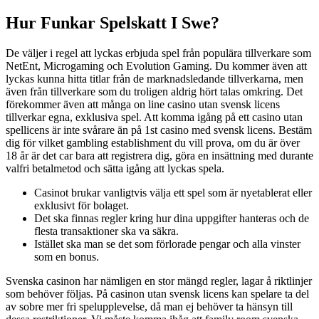
Hur Funkar Spelskatt I Swe?
De väljer i regel att lyckas erbjuda spel från populära tillverkare som
NetEnt, Microgaming och Evolution Gaming. Du kommer även att
lyckas kunna hitta titlar från de marknadsledande tillverkarna, men
även från tillverkare som du troligen aldrig hört talas omkring. Det
förekommer även att många on line casino utan svensk licens
tillverkar egna, exklusiva spel. Att komma igång på ett casino utan
spellicens är inte svårare än på 1st casino med svensk licens. Bestäm
dig för vilket gambling establishment du vill prova, om du är över
18 år är det car bara att registrera dig, göra en insättning med durante
valfri betalmetod och sätta igång att lyckas spela.
Casinot brukar vanligtvis välja ett spel som är nyetablerat eller
exklusivt för bolaget.
Det ska finnas regler kring hur dina uppgifter hanteras och de
flesta transaktioner ska va säkra.
Istället ska man se det som förlorade pengar och alla vinster
som en bonus.
Svenska casinon har nämligen en stor mängd regler, lagar å riktlinjer
som behöver följas. På casinon utan svensk licens kan spelare ta del
av sobre mer fri spelupplevelse, då man ej behöver ta hänsyn till