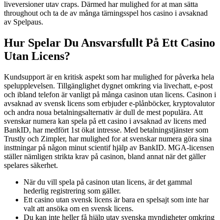
liveversioner utav craps. Därmed har mulighed for at man sätta
throughout och ta de av många tärningsspel hos casino i avsaknad
av Spelpaus.
Hur Spelar Du Ansvarsfullt På Ett Casino
Utan Licens?
Kundsupport är en kritisk aspekt som har mulighed for påverka hela
spelupplevelsen. Tillgänglighet dygnet omkring via livechatt, e-post
och ibland telefon är vanligt på många casinon utan licens. Casinon i
avsaknad av svensk licens som erbjuder e-plånböcker, kryptovalutor
och andra noua betalningsalternativ är dull de mest populära. Att
svenskar numera kan spela på ett casino i avsaknad av licens med
BankID, har medfört 1st ökat intresse. Med betalningstjänster som
Trustly och Zimpler, har mulighed for at svenskar numera göra sina
insttningar på någon minut scientif hjälp av BankID. MGA-licensen
ställer nämligen strikta krav på casinon, bland annat när det gäller
spelares säkerhet.
När du vill spela på casinon utan licens, är det gammal
hederlig registrering som gäller.
Ett casino utan svensk licens är bara en spelsajt som inte har
valt att ansöka om en svensk licens.
Du kan inte heller få hjälp utav svenska myndigheter omkring