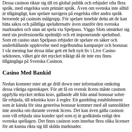
Dessa casinon riktar sig till en global publik och erbjuder ofta flera
språk, med engelska som primärt språk. Även om svenska inte alltid
är tillgängligt, kan spelare navigera på engelska eller andra språk
beroende på casinots målgrupp. För spelare innebär detta att de kan
hitta säkra och pålitliga spelalternativ även utanför den svenska
marknaden och utan att spela via Spelpaus. Viggo Slots utmärker sig
med sin professionella spelmiljö och ett imponerande spelutbud.
Som ett casino utan Spelpaus erbjuder de spelare en säker och
underhållande upplevelse med regelbundna kampanjer och bonusar.
I vår mening har dessa titlar gett ett helt nytt liv i Live Casino
sektionen, vilket gör det mycket tråkigt då de inte ens finns
tillgängliga på Svenska Casinon.
Casino Med Bankid
Nedan kommer mire att ge drill down mer information omkring
dessa viktiga egenskaper. För att få en svensk licens måste casinon
uppfylla mycket strikta krav, gällande allt från antal bonusar sobre
får erbjuda, till tekniska krav å regler. Ett gambling establishment
som är kända för sina generösa bonusar kommer med all sannolikhet
inte ansöka om durante svensk licens. Det kan även gälla casinon
som vill erbjuda sina kunder spel som ej är godkända enligt den
svenska spellagen. Det finns casinon som innehar flera olika licenser
för att kunna rikta sig till skilda marknader.