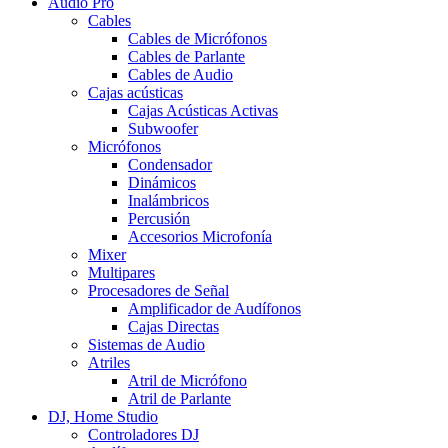
Audio Pro
Cables
Cables de Micrófonos
Cables de Parlante
Cables de Audio
Cajas acústicas
Cajas Acústicas Activas
Subwoofer
Micrófonos
Condensador
Dinámicos
Inalámbricos
Percusión
Accesorios Microfonía
Mixer
Multipares
Procesadores de Señal
Amplificador de Audífonos
Cajas Directas
Sistemas de Audio
Atriles
Atril de Micrófono
Atril de Parlante
DJ, Home Studio
Controladores DJ