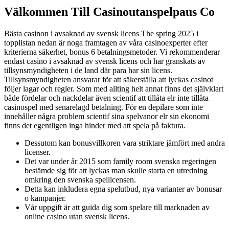
Välkommen Till Casinoutanspelpaus Co
Bästa casinon i avsaknad av svensk licens The spring 2025 i
topplistan nedan är noga framtagen av våra casinoexperter efter
kriterierna säkerhet, bonus 6 betalningsmetoder. Vi rekommenderar
endast casino i avsaknad av svensk licens och har granskats av
tillsynsmyndigheten i de land där para har sin licens.
Tillsynsmyndigheten ansvarar för att säkerställa att lyckas casinot
följer lagar och regler. Som med allting helt annat finns det självklart
både fördelar och nackdelar även scientif att tillåta elr inte tillåta
casinospel med senarelagd betalning. För en depilare som inte
innehåller några problem scientif sina spelvanor elr sin ekonomi
finns det egentligen inga hinder med att spela på faktura.
Dessutom kan bonusvillkoren vara striktare jämfört med andra
licenser.
Det var under år 2015 som family room svenska regeringen
bestämde sig för att lyckas man skulle starta en utredning
omkring den svenska spellicensen.
Detta kan inkludera egna spelutbud, nya varianter av bonusar
o kampanjer.
Vår uppgift är att guida dig som spelare till marknaden av
online casino utan svensk licens.