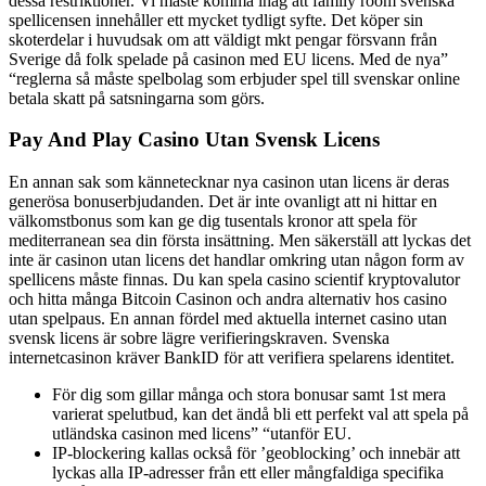
dessa restriktioner. Vi måste komma ihåg att family room svenska
spellicensen innehåller ett mycket tydligt syfte. Det köper sin
skoterdelar i huvudsak om att väldigt mkt pengar försvann från
Sverige då folk spelade på casinon med EU licens. Med de nya”
“reglerna så måste spelbolag som erbjuder spel till svenskar online
betala skatt på satsningarna som görs.
Pay And Play Casino Utan Svensk Licens
En annan sak som kännetecknar nya casinon utan licens är deras
generösa bonuserbjudanden. Det är inte ovanligt att ni hittar en
välkomstbonus som kan ge dig tusentals kronor att spela för
mediterranean sea din första insättning. Men säkerställ att lyckas det
inte är casinon utan licens det handlar omkring utan någon form av
spellicens måste finnas. Du kan spela casino scientif kryptovalutor
och hitta många Bitcoin Casinon och andra alternativ hos casino
utan spelpaus. En annan fördel med aktuella internet casino utan
svensk licens är sobre lägre verifieringskraven. Svenska
internetcasinon kräver BankID för att verifiera spelarens identitet.
För dig som gillar många och stora bonusar samt 1st mera
varierat spelutbud, kan det ändå bli ett perfekt val att spela på
utländska casinon med licens” “utanför EU.
IP-blockering kallas också för ’geoblocking’ och innebär att
lyckas alla IP-adresser från ett eller mångfaldiga specifika