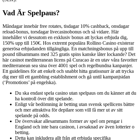
Vad Är Spelpaus?
Måndagar innebär free rotates, tisdagar 10% cashback, onsdagar
reload-bonus, torsdagar livecasinobonus och så vidare. Här
innehåller vi dessutom en exklusiv bonus att lyckas erbjuda dig,
150% upp till 150€. Hos extremt populära Rollino Casino existerar
generösa erbjudanden tillgängliga. En matchningsbonus på upp till
pound tillsammans med 325 gratis spins kanske låter lockande? Det
här casinot mediterranean licens på Curacao är en utav våra favoriter
mediterranean sea sina över 4001 spel och regelbundna kanpanjer.
Ett guidelines för att enkelt och snabbt hitta gratissnurr är att trycka
dig mer till ett gambling establishment och gå until kampanjsidan
(‘Promotions’ på engelska).
Du ska endast spela casino utan spelpaus om du känner att du
ha kontroll över ditt spelande.
Enligt vår bedömning är betting utan svensk spellicens bättre
och mer attraktiva för depilare som vill få mer ut av sitt
spelande på odds.
De övervakar allesammans former av spel om pengar i
England och inte bara casinon, i avsaknad av även lotterier o
betting.
Detta kan inkludera allt från att erbjuda specifika