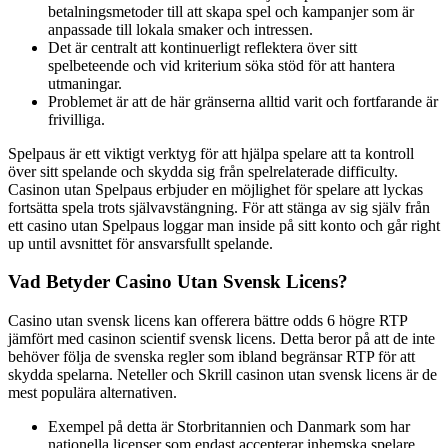
betalningsmetoder till att skapa spel och kampanjer som är
anpassade till lokala smaker och intressen.
Det är centralt att kontinuerligt reflektera över sitt
spelbeteende och vid kriterium söka stöd för att hantera
utmaningar.
Problemet är att de här gränserna alltid varit och fortfarande är
frivilliga.
Spelpaus är ett viktigt verktyg för att hjälpa spelare att ta kontroll
över sitt spelande och skydda sig från spelrelaterade difficulty.
Casinon utan Spelpaus erbjuder en möjlighet för spelare att lyckas
fortsätta spela trots självavstängning. För att stänga av sig själv från
ett casino utan Spelpaus loggar man inside på sitt konto och går right
up until avsnittet för ansvarsfullt spelande.
Vad Betyder Casino Utan Svensk Licens?
Casino utan svensk licens kan offerera bättre odds 6 högre RTP
jämfört med casinon scientif svensk licens. Detta beror på att de inte
behöver följa de svenska regler som ibland begränsar RTP för att
skydda spelarna. Neteller och Skrill casinon utan svensk licens är de
mest populära alternativen.
Exempel på detta är Storbritannien och Danmark som har
nationella licenser som endast accepterar inhemska spelare.