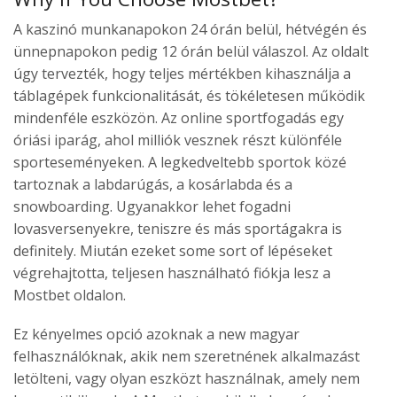
A kaszinó munkanapokon 24 órán belül, hétvégén és
ünnepnapokon pedig 12 órán belül válaszol. Az oldalt
úgy tervezték, hogy teljes mértékben kihasználja a
táblagépek funkcionalitását, és tökéletesen működik
mindenféle eszközön. Az online sportfogadás egy
óriási iparág, ahol milliók vesznek részt különféle
sporteseményeken. A legkedveltebb sportok közé
tartoznak a labdarúgás, a kosárlabda és a
snowboarding. Ugyanakkor lehet fogadni
lovasversenyekre, teniszre és más sportágakra is
definitely. Miután ezeket some sort of lépéseket
végrehajtotta, teljesen használható fiókja lesz a
Mostbet oldalon.
Ez kényelmes opció azoknak a new magyar
felhasználóknak, akik nem szeretnének alkalmazást
letölteni, vagy olyan eszközt használnak, amely nem