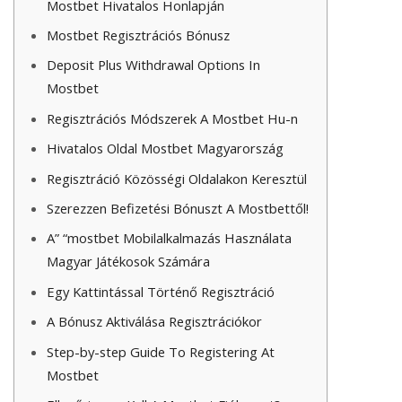
Mostbet Hivatalos Honlapján
Mostbet Regisztrációs Bónusz
Deposit Plus Withdrawal Options In
Mostbet
Regisztrációs Módszerek A Mostbet Hu-n
Hivatalos Oldal Mostbet Magyarország
Regisztráció Közösségi Oldalakon Keresztül
Szerezzen Befizetési Bónuszt A Mostbettől!
A” “mostbet Mobilalkalmazás Használata
Magyar Játékosok Számára
Egy Kattintással Történő Regisztráció
A Bónusz Aktiválása Regisztrációkor
Step-by-step Guide To Registering At
Mostbet