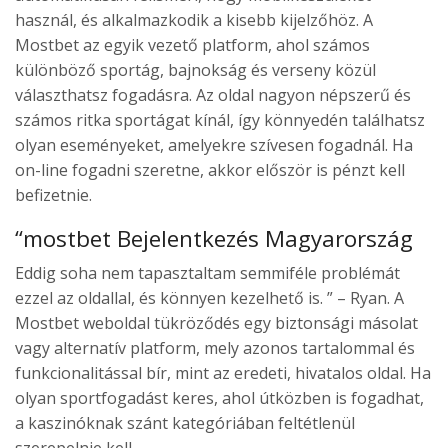
használ, és alkalmazkodik a kisebb kijelzőhöz. A
Mostbet az egyik vezető platform, ahol számos
különböző sportág, bajnokság és verseny közül
választhatsz fogadásra. Az oldal nagyon népszerű és
számos ritka sportágat kínál, így könnyedén találhatsz
olyan eseményeket, amelyekre szívesen fogadnál. Ha
on-line fogadni szeretne, akkor először is pénzt kell
befizetnie.
“mostbet Bejelentkezés Magyarország
Eddig soha nem tapasztaltam semmiféle problémát
ezzel az oldallal, és könnyen kezelhető is. ” – Ryan. A
Mostbet weboldal tükröződés egy biztonsági másolat
vagy alternatív platform, mely azonos tartalommal és
funkcionalitással bír, mint az eredeti, hivatalos oldal. Ha
olyan sportfogadást keres, ahol útközben is fogadhat,
a kaszinóknak szánt kategóriában feltétlenül