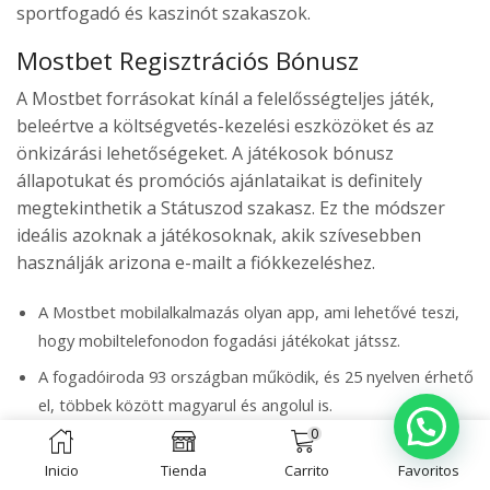
sportfogadó és kaszinót szakaszok.
Mostbet Regisztrációs Bónusz
A Mostbet forrásokat kínál a felelősségteljes játék,
beleértve a költségvetés-kezelési eszközöket és az
önkizárási lehetőségeket. A játékosok bónusz
állapotukat és promóciós ajánlataikat is definitely
megtekinthetik a Státuszod szakasz. Ez the módszer
ideális azoknak a játékosoknak, akik szívesebben
használják arizona e-mailt a fiókkezeléshez.
A Mostbet mobilalkalmazás olyan app, ami lehetővé teszi,
hogy mobiltelefonodon fogadási játékokat játssz.
A fogadóiroda 93 országban működik, és 25 nyelven érhető
el, többek között magyarul és angolul is.
0
0
Minden online kaszinónak és fogadóirodának megvannak
the maga szabályai.
Inicio
Tienda
Carrito
Favoritos