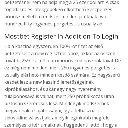
befizetésnél nem haladja meg a 25 ezer dollárt. A csak
fogadásra és játékgépeken elkölthető készpénzes
bónusz mellett a rendszer minden játéknak two
hundred fifty ingyenes pörgetést is usually ad.
Mostbet Register In Addition To Login
Ha a kaszinó egyszerűen 100%-ot fizet az első
befizetésért a new regisztrációhoz, akkor az összeg
további 25%-kal nő a promóciós kód használatával. De
ez még nem minden, mert 250 ingyenes pörgetés is
usually elérhető minden kezdő számára. Ez nagyszerű
kezdet lesz a new kaszinó lehetőségeinek
kipróbálásához, és akár egy nagy nyeremény
tulajdonosává is válhat, mert 250 próbálkozás után
biztosan szerencsés lesz. Mindegyik módszernek
megvannak a sajátosságai, így a felhasználók
zidovudine választják, amelyik leginkább megfelel
személyes kritériumaiknak. Függetlenül attól, hogy a