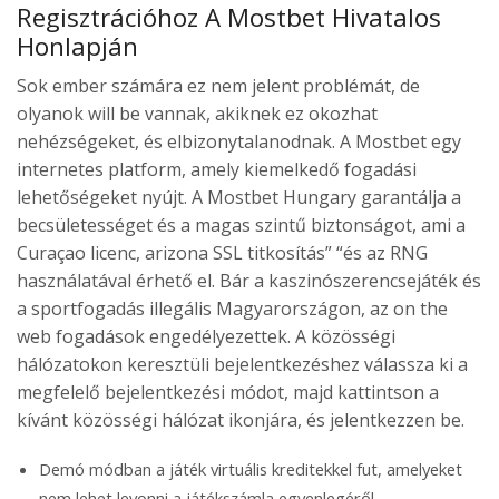
Regisztrációhoz A Mostbet Hivatalos
Honlapján
Sok ember számára ez nem jelent problémát, de
olyanok will be vannak, akiknek ez okozhat
nehézségeket, és elbizonytalanodnak. A Mostbet egy
internetes platform, amely kiemelkedő fogadási
lehetőségeket nyújt. A Mostbet Hungary garantálja a
becsületességet és a magas szintű biztonságot, ami a
Curaçao licenc, arizona SSL titkosítás” “és az RNG
használatával érhető el. Bár a kaszinószerencsejáték és
a sportfogadás illegális Magyarországon, az on the
web fogadások engedélyezettek. A közösségi
hálózatokon keresztüli bejelentkezéshez válassza ki a
megfelelő bejelentkezési módot, majd kattintson a
kívánt közösségi hálózat ikonjára, és jelentkezzen be.
Demó módban a játék virtuális kreditekkel fut, amelyeket
nem lehet levonni a játékszámla egyenlegéről.