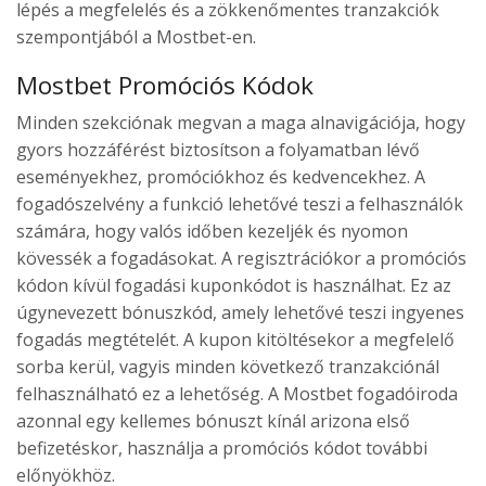
lépés a megfelelés és a zökkenőmentes tranzakciók
szempontjából a Mostbet-en.
Mostbet Promóciós Kódok
Minden szekciónak megvan a maga alnavigációja, hogy
gyors hozzáférést biztosítson a folyamatban lévő
eseményekhez, promóciókhoz és kedvencekhez. A
fogadószelvény a funkció lehetővé teszi a felhasználók
számára, hogy valós időben kezeljék és nyomon
kövessék a fogadásokat. A regisztrációkor a promóciós
kódon kívül fogadási kuponkódot is használhat. Ez az
úgynevezett bónuszkód, amely lehetővé teszi ingyenes
fogadás megtételét. A kupon kitöltésekor a megfelelő
sorba kerül, vagyis minden következő tranzakciónál
felhasználható ez a lehetőség. A Mostbet fogadóiroda
azonnal egy kellemes bónuszt kínál arizona első
befizetéskor, használja a promóciós kódot további
előnyökhöz.